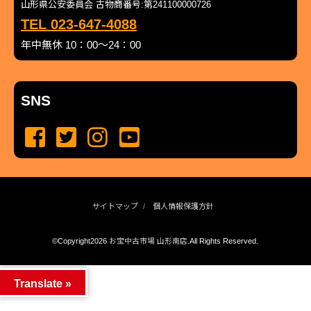
山形県公安委員会 古物商番号:第241100000726
TEL 023-647-4088
年中無休 10：00～24：00
SNS
サイトマップ
個人情報保護方針
©Copyright2026
お宝中古市場 山形南店
.All Rights Reserved.
produced by
...
management by
...
Translate »