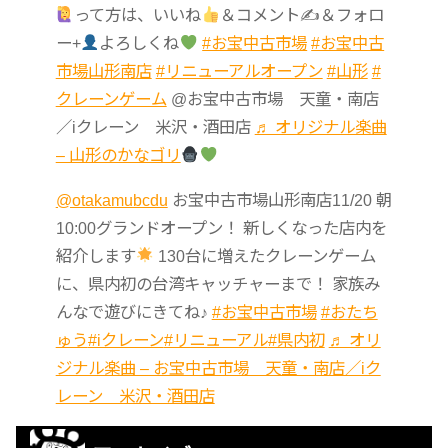
って方は、いいね
＆コメント✍
＆フォロ
ー+
よろしくね
#お宝中古市場
#お宝中古
市場山形南店
#リニューアルオープン
#山形
#
クレーンゲーム
@お宝中古市場 天童・南店
／iクレーン 米沢・酒田店
♬ オリジナル楽曲
– 山形のかなゴリ
@otakamubcdu
お宝中古市場山形南店11/20 朝
10:00グランドオープン！ 新しくなった店内を
紹介します
130台に増えたクレーンゲーム
に、県内初の台湾キャッチャーまで！ 家族み
んなで遊びにきてね♪
#お宝中古市場
#おたち
ゅう
#iクレーン
#リニューアル
#県内初
♬ オリ
ジナル楽曲 – お宝中古市場 天童・南店／iク
レーン 米沢・酒田店