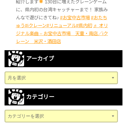
紹介します
130台に増えたクレーンゲーム
に、県内初の台湾キャッチャーまで！ 家族み
んなで遊びにきてね♪
#お宝中古市場
#おたち
ゅう
#iクレーン
#リニューアル
#県内初
♬ オリ
ジナル楽曲 – お宝中古市場 天童・南店／iク
レーン 米沢・酒田店
アーカイブ
ア
ー
カ
カテゴリー
イ
ブ
カ
テ