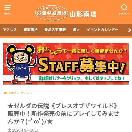
MENU
SEARCH
アクセス
買取価格
景品入荷情報
求人
イベントカレンダー
HOME
ゲーム
★ゼルダの伝説《ブレスオブザワイルド》
販売中！新作発売の前にプレイしてみませ
んか？(=ﾟωﾟ)ﾉ★
2020年9月10日