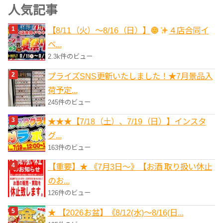
ゴ
人気記事
リ
【8/11（火）～8/16（日）】
４店合同イ
ー
ベ...
2.3k件のビュー
プライズSNS更新いたしました！★7月景品入
荷予定...
245件のビュー
★★★【7/18（土）、7/19（日）】インスタ
グ...
163件のビュー
【重要】★ 《7月3日～》【お酒 取り扱い休止
のお...
126件のビュー
★ 【2026お盆】《8/12(水)～8/16(日...