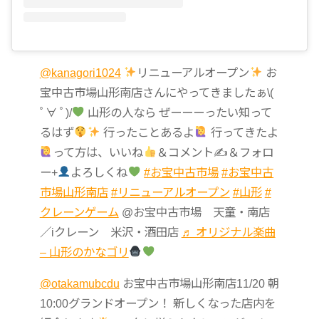
@kanagori1024
リニューアルオープン
お
宝中古市場山形南店さんにやってきましたぁ\(
ﾟ∀ ﾟ)/
山形の人なら ぜーーーったい知って
るはず
行ったことあるよ
行ってきたよ
って方は、いいね
＆コメント✍
＆フォロ
ー+
よろしくね
#お宝中古市場
#お宝中古
市場山形南店
#リニューアルオープン
#山形
#
クレーンゲーム
@お宝中古市場 天童・南店
／iクレーン 米沢・酒田店
♬ オリジナル楽曲
– 山形のかなゴリ
@otakamubcdu
お宝中古市場山形南店11/20 朝
10:00グランドオープン！ 新しくなった店内を