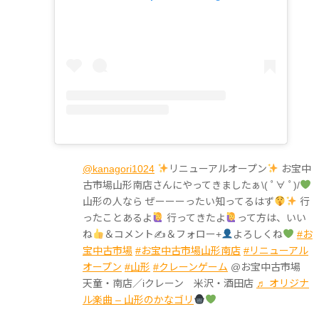
@kanagori1024
リニューアルオープン
お宝中
古市場山形南店さんにやってきましたぁ\( ﾟ∀ ﾟ)/
山形の人なら ぜーーーったい知ってるはず
行
ったことあるよ
行ってきたよ
って方は、いい
ね
＆コメント✍
＆フォロー+
よろしくね
#お
宝中古市場
#お宝中古市場山形南店
#リニューアル
オープン
#山形
#クレーンゲーム
@お宝中古市場
天童・南店／iクレーン 米沢・酒田店
♬ オリジナ
ル楽曲 – 山形のかなゴリ