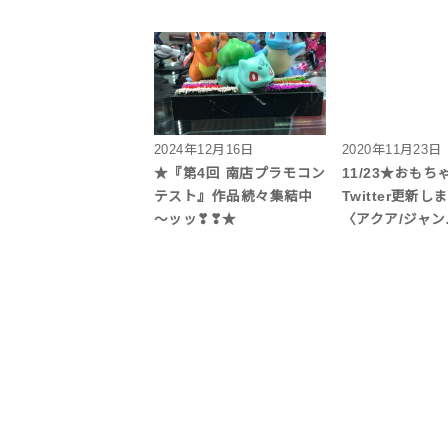
2024年12月16日
2020年11月23日
★『第4回 南店プラモコン
11/23★おも
テスト』作品続々集結中
Twitter更新
～ッッ❣❣★
〈アクア/ジャン