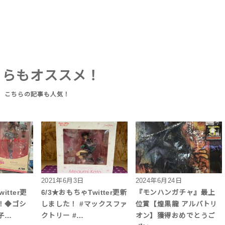
ちらもオススメ！
2021年6月3日
2024年6月24日
itter更
6/3★おもちゃTwitter更新
『モンハンガチャ』最上
！◆ゴシ
しました！ #マックスファ
位賞【煌黒龍 アルバトリ
子…
クトリー #…
オン】獲得おめでとうご