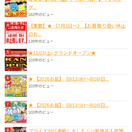
グ...
162件のビュー
【重要】★ 《7月3日～》【お酒 取り扱い休止
のお...
128件のビュー
★11/22(土) グランドオープン★
103件のビュー
★ 【2026お盆】《8/12(水)～8/16(日...
103件のビュー
★ 【2026お盆】《8/11(火)～8/16(日...
102件のビュー
プライズSNS更新しました！☆新景品入荷情