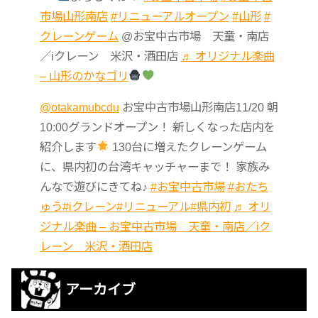
市場山形南店
#リニューアルオープン
#山形
#
クレーンゲーム
@お宝中古市場 天童・南店
／iクレーン 米沢・酒田店
♬ オリジナル楽曲
– 山形のかなゴリ
@otakamubcdu
お宝中古市場山形南店11/20 朝
10:00グランドオープン！ 新しくなった店内を
紹介します
130台に増えたクレーンゲーム
に、県内初の台湾キャッチャーまで！ 家族み
んなで遊びにきてね♪
#お宝中古市場
#おたち
ゅう
#iクレーン
#リニューアル
#県内初
♬ オリ
ジナル楽曲 – お宝中古市場 天童・南店／iク
レーン 米沢・酒田店
アーカイブ