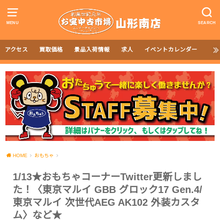
MENU
SEARCH
アクセス
買取価格
景品入荷情報
求人
イベントカレンダー
HOME
おもちゃ
1/13★おもちゃコーナーTwitter更新しまし
た！〈東京マルイ GBB グロック17 Gen.4/
東京マルイ 次世代AEG AK102 外装カスタ
ム〉など★