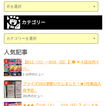
ア
ー
カ
カテゴリー
イ
ブ
カ
テ
ゴ
人気記事
リ
【8/11（火）～8/16（日）】
４店合同イ
ー
ベ...
2.1k件のビュー
プライズSNS更新いたしました！★7月景品入
荷予定...
281件のビュー
★★★【7/18（土）、7/19（日）】インスタ