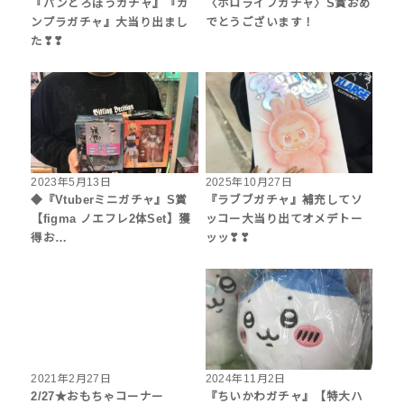
『パンどろぼうガチャ』『ガ
〈ホロライブガチャ〉S賞おめ
ンプラガチャ』大当り出まし
でとうございます！
た❣❣
2023年5月13日
2025年10月27日
◆『Vtuberミニガチャ』S賞
『ラブブガチャ』補充してソ
【figma ノエフレ2体Set】獲
ッコー大当り出てオメデトー
得お…
ッッ❣❣
2021年2月27日
2024年11月2日
2/27★おもちゃコーナー
『ちいかわガチャ』【特大ハ