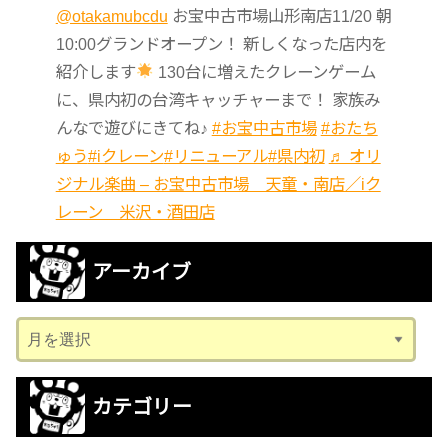
@otakamubcdu
お宝中古市場山形南店11/20 朝
10:00グランドオープン！ 新しくなった店内を
紹介します
130台に増えたクレーンゲーム
に、県内初の台湾キャッチャーまで！ 家族み
んなで遊びにきてね♪
#お宝中古市場
#おたち
ゅう
#iクレーン
#リニューアル
#県内初
♬ オリ
ジナル楽曲 – お宝中古市場 天童・南店／iク
レーン 米沢・酒田店
アーカイブ
ア
ー
カ
カテゴリー
イ
ブ