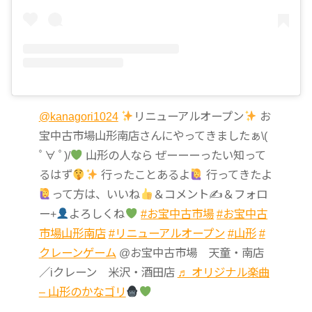
@kanagori1024
リニューアルオープン
お
宝中古市場山形南店さんにやってきましたぁ\(
ﾟ∀ ﾟ)/
山形の人なら ぜーーーったい知って
るはず
行ったことあるよ
行ってきたよ
って方は、いいね
＆コメント✍
＆フォロ
ー+
よろしくね
#お宝中古市場
#お宝中古
市場山形南店
#リニューアルオープン
#山形
#
クレーンゲーム
@お宝中古市場 天童・南店
／iクレーン 米沢・酒田店
♬ オリジナル楽曲
– 山形のかなゴリ