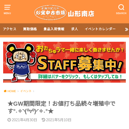
MENU
SEARCH
アクセス
買取価格
景品入荷情報
求人
イベントカレンダー
HOME
イベント
★GW期間限定！お値打ち品続々増殖中で
す°˖✧◝(⁰▿⁰)◜✧˖°★
2021年4月30日
2021年5月10日