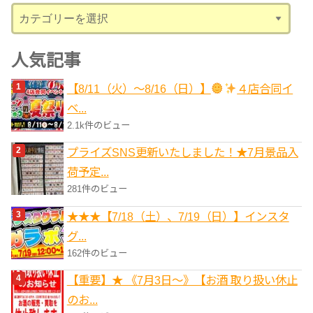
カ
テ
ゴ
人気記事
リ
【8/11（火）～8/16（日）】
４店合同イ
ー
ベ...
2.1k件のビュー
プライズSNS更新いたしました！★7月景品入
荷予定...
281件のビュー
★★★【7/18（土）、7/19（日）】インスタ
グ...
162件のビュー
【重要】★ 《7月3日～》【お酒 取り扱い休止
のお...