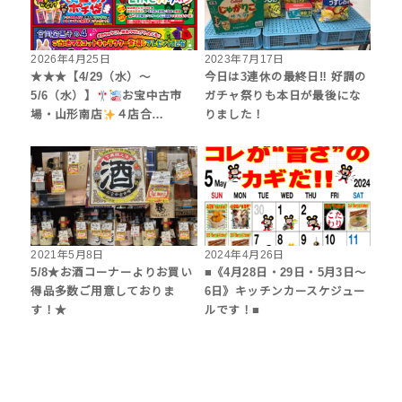
2026年4月25日
2023年7月17日
★★★【4/29（水）～
今日は3連休の最終日‼︎ 好調の
5/6（水）】
お宝中古市
ガチャ祭りも本日が最後にな
場・山形南店
４店合…
りました！
2021年5月8日
2024年4月26日
5/8★お酒コーナーよりお買い
■《4月28日・29日・5月3日～
得品多数ご用意しておりま
6日》キッチンカースケジュー
す！★
ルです！■