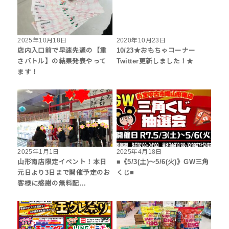
2025年10月18日
2020年10月23日
店内入口前で早速先週の【重
10/23★おもちゃコーナー
さバトル】の結果発表やって
Twitter更新しました！★
ます！
2025年1月1日
2025年4月18日
山形南店限定イベント！本日
■《5/3(土)〜5/6(火)》GW三角
元日より3日まで開催予定のお
くじ■
客様に感謝の無料配…