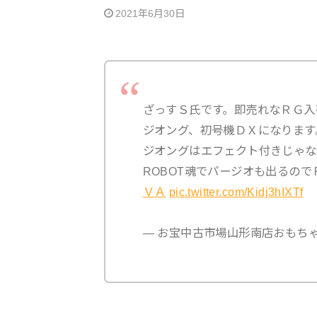
2021年6月30日
ざっすＳ氏です。即売れなＲＧ入
ジオング、初号機ＤＸになります
ジオングはエフェクト付きじゃな
ROBOT魂でパージオも出るの
ＶＡ
pic.twitter.com/Kidj3hIXTf
— お宝中古市場山形南店おもちゃ (@