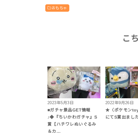
おもちゃ
こ
2023年5月3日
2022年9月26日
■ガチャ景品GET情報
★〈ポケモンto
♪◆『ちいかわガチャ』S
にてS賞出まし
賞【ハチワレぬいぐるみ
＆カ…