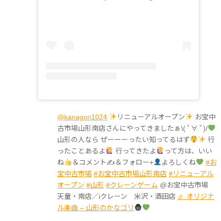
@kanagori1024
リニューアルオープン
お宝中
古市場山形南店さんにやってきましたぁ\( ﾟ∀ ﾟ)/
山形の人なら ぜーーーったい知ってるはず
行
ったことあるよ
行ってきたよ
って方は、いい
ね
＆コメント✍
＆フォロー+
よろしくね
#お
宝中古市場
#お宝中古市場山形南店
#リニューアル
オープン
#山形
#クレーンゲーム
@お宝中古市場
天童・南店／iクレーン 米沢・酒田店
♬ オリジナ
ル楽曲 – 山形のかなゴリ