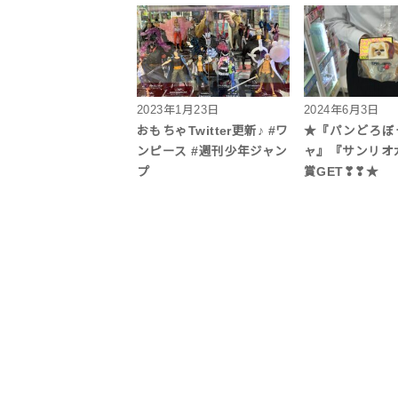
2023年1月23日
2024年6月3日
おもちゃTwitter更新♪ #ワ
★『パンどろぼ
ンピース #週刊少年ジャン
ャ』『サンリオ
プ
賞GET❣❣★