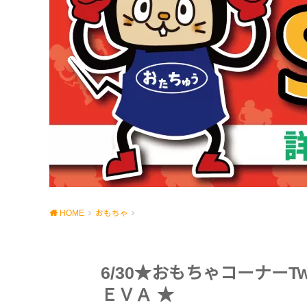
HOME
おもちゃ
6/30★おもちゃコーナーTw
ＥＶＡ ★