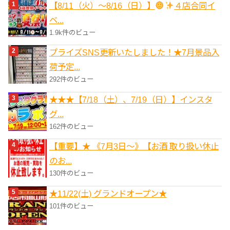
【8/11（火）～8/16（日）】
４店合同イ
ー
ベ...
1.9k件のビュー
プライズSNS更新いたしました！★7月景品入
荷予定...
292件のビュー
★★★【7/18（土）、7/19（日）】インスタ
グ...
162件のビュー
【重要】★ 《7月3日～》【お酒 取り扱い休止
のお...
130件のビュー
★11/22(土) グランドオープン★
101件のビュー