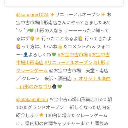
@kanagori1024
リニューアルオープン
お
宝中古市場山形南店さんにやってきましたぁ\(
ﾟ∀ ﾟ)/
山形の人なら ぜーーーったい知って
るはず
行ったことあるよ
行ってきたよ
って方は、いいね
＆コメント✍
＆フォロ
ー+
よろしくね
#お宝中古市場
#お宝中古
市場山形南店
#リニューアルオープン
#山形
#
クレーンゲーム
@お宝中古市場 天童・南店
／iクレーン 米沢・酒田店
♬ オリジナル楽曲
– 山形のかなゴリ
@otakamubcdu
お宝中古市場山形南店11/20 朝
10:00グランドオープン！ 新しくなった店内を
紹介します
130台に増えたクレーンゲーム
に、県内初の台湾キャッチャーまで！ 家族み