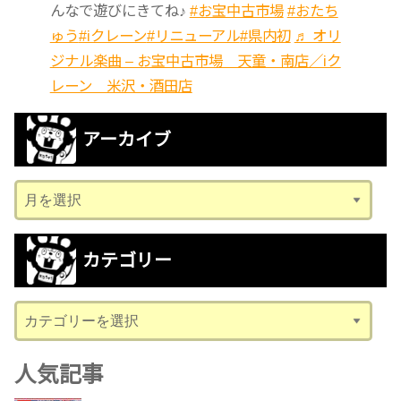
んなで遊びにきてね♪
#お宝中古市場
#おたち
ゅう
#iクレーン
#リニューアル
#県内初
♬ オリ
ジナル楽曲 – お宝中古市場 天童・南店／iク
レーン 米沢・酒田店
アーカイブ
ア
ー
カ
カテゴリー
イ
ブ
カ
テ
ゴ
人気記事
リ