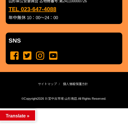
山形県公安委員会 古物商番号:第241100000726
TEL 023-647-4088
年中無休 10：00～24：00
SNS
サイトマップ
個人情報保護方針
©Copyright2026
お宝中古市場 山形南店
.All Rights Reserved.
produced by
...
management by
...
Translate »