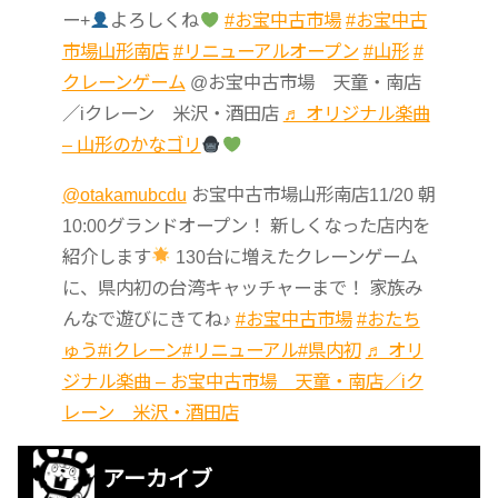
ー+
よろしくね
#お宝中古市場
#お宝中古
市場山形南店
#リニューアルオープン
#山形
#
クレーンゲーム
@お宝中古市場 天童・南店
／iクレーン 米沢・酒田店
♬ オリジナル楽曲
– 山形のかなゴリ
@otakamubcdu
お宝中古市場山形南店11/20 朝
10:00グランドオープン！ 新しくなった店内を
紹介します
130台に増えたクレーンゲーム
に、県内初の台湾キャッチャーまで！ 家族み
んなで遊びにきてね♪
#お宝中古市場
#おたち
ゅう
#iクレーン
#リニューアル
#県内初
♬ オリ
ジナル楽曲 – お宝中古市場 天童・南店／iク
レーン 米沢・酒田店
アーカイブ