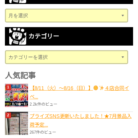
ア
ー
カ
カテゴリー
イ
ブ
カ
テ
ゴ
人気記事
リ
【8/11（火）～8/16（日）】
４店合同イ
ー
ベ...
2.2k件のビュー
プライズSNS更新いたしました！★7月景品入
荷予定...
267件のビュー