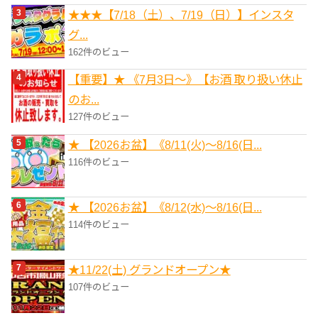
★★★【7/18（土）、7/19（日）】インスタ
グ...
162件のビュー
【重要】★ 《7月3日～》【お酒 取り扱い休止
のお...
127件のビュー
★ 【2026お盆】《8/11(火)～8/16(日...
116件のビュー
★ 【2026お盆】《8/12(水)～8/16(日...
114件のビュー
★11/22(土) グランドオープン★
107件のビュー