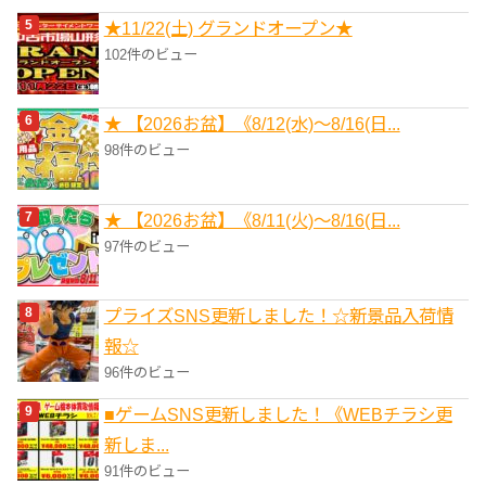
★11/22(土) グランドオープン★
102件のビュー
★ 【2026お盆】《8/12(水)～8/16(日...
98件のビュー
★ 【2026お盆】《8/11(火)～8/16(日...
97件のビュー
プライズSNS更新しました！☆新景品入荷情
報☆
96件のビュー
■ゲームSNS更新しました！《WEBチラシ更
新しま...
91件のビュー