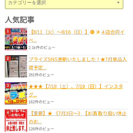
テ
ゴ
人気記事
リ
【8/11（火）～8/16（日）】
４店合同イ
ー
ベ...
2.1k件のビュー
プライズSNS更新いたしました！★7月景品入
荷予定...
281件のビュー
★★★【7/18（土）、7/19（日）】インスタ
グ...
162件のビュー
【重要】★ 《7月3日～》【お酒 取り扱い休止
のお...
126件のビュー