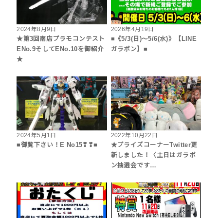
2024年8月9日
2026年4月19日
★第3回南店プラモコンテスト
■《5/3(日)～5/6(水)》【LINE
ENo.9そしてENo.10を御紹介
ガラポン】■
★
2024年5月1日
2022年10月22日
■御覧下さい！E No15❣❣■
★プライズコーナーTwitter更
新しました！〈土日はガラポ
ン抽選会です…