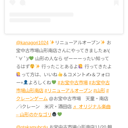
@kanagori1024
リニューアルオープン
お
宝中古市場山形南店さんにやってきましたぁ\(
ﾟ∀ ﾟ)/
山形の人なら ぜーーーったい知って
るはず
行ったことあるよ
行ってきたよ
って方は、いいね
＆コメント✍
＆フォロ
ー+
よろしくね
#お宝中古市場
#お宝中古
市場山形南店
#リニューアルオープン
#山形
#
クレーンゲーム
@お宝中古市場 天童・南店
／iクレーン 米沢・酒田店
♬ オリジナル楽曲
– 山形のかなゴリ
@otakamubcdu
お宝中古市場山形南店11/20 朝