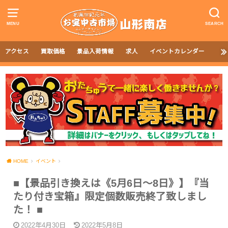
MENU
SEARCH
アクセス
買取価格
景品入荷情報
求人
イベントカレンダー
HOME
イベント
■【景品引き換えは《5月6日〜8日》】『当
たり付き宝箱』限定個数販売終了致しまし
た！ ■
2022年4月30日
2022年5月8日