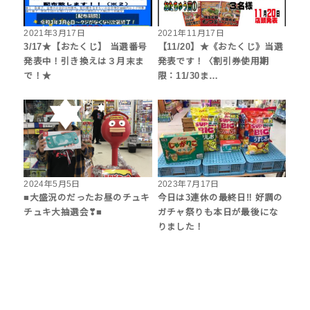
2021年3月17日
2021年11月17日
3/17★【おたくじ】 当選番号
【11/20】★《おたくじ》当選
発表中！引き換えは３月末ま
発表です！〈割引券使用期
で！★
限：11/30ま…
2024年5月5日
2023年7月17日
■大盛況のだったお昼のチュキ
今日は3連休の最終日‼︎ 好調の
チュキ大抽選会❣■
ガチャ祭りも本日が最後にな
りました！