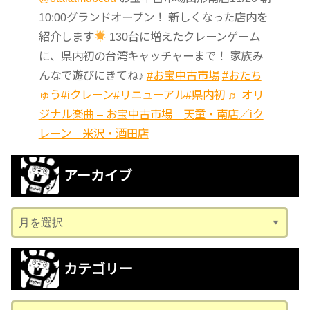
10:00グランドオープン！ 新しくなった店内を
紹介します
130台に増えたクレーンゲーム
に、県内初の台湾キャッチャーまで！ 家族み
んなで遊びにきてね♪
#お宝中古市場
#おたち
ゅう
#iクレーン
#リニューアル
#県内初
♬ オリ
ジナル楽曲 – お宝中古市場 天童・南店／iク
レーン 米沢・酒田店
アーカイブ
ア
ー
カ
カテゴリー
イ
ブ
カ