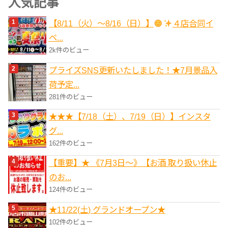
人気記事
リ
【8/11（火）～8/16（日）】
４店合同イ
ー
ベ...
2k件のビュー
プライズSNS更新いたしました！★7月景品入
荷予定...
281件のビュー
★★★【7/18（土）、7/19（日）】インスタ
グ...
162件のビュー
【重要】★ 《7月3日～》【お酒 取り扱い休止
のお...
124件のビュー
★11/22(土) グランドオープン★
102件のビュー