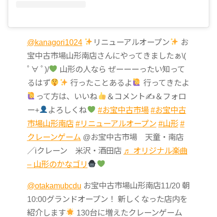
@kanagori1024
リニューアルオープン
お
宝中古市場山形南店さんにやってきましたぁ\(
ﾟ∀ ﾟ)/
山形の人なら ぜーーーったい知って
るはず
行ったことあるよ
行ってきたよ
って方は、いいね
＆コメント✍
＆フォロ
ー+
よろしくね
#お宝中古市場
#お宝中古
市場山形南店
#リニューアルオープン
#山形
#
クレーンゲーム
@お宝中古市場 天童・南店
／iクレーン 米沢・酒田店
♬ オリジナル楽曲
– 山形のかなゴリ
@otakamubcdu
お宝中古市場山形南店11/20 朝
10:00グランドオープン！ 新しくなった店内を
紹介します
130台に増えたクレーンゲーム