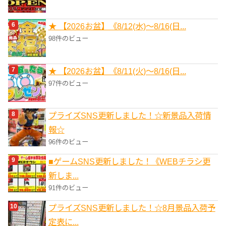
★ 【2026お盆】《8/12(水)～8/16(日...
98件のビュー
★ 【2026お盆】《8/11(火)～8/16(日...
97件のビュー
プライズSNS更新しました！☆新景品入荷情
報☆
96件のビュー
■ゲームSNS更新しました！《WEBチラシ更
新しま...
91件のビュー
プライズSNS更新しました！☆8月景品入荷予
定表に...