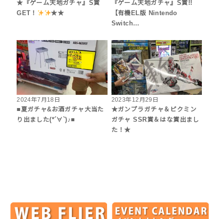
★『ゲーム天地ガチャ』S賞
『ゲーム天地ガチャ』S賞!!
GET！
★★
【有機EL版 Nintendo
Switch…
2024年7月18日
2023年12月29日
■夏ガチャ&お酒ガチャ大当た
★ガンプラガチャ＆ピクミン
り出ました(*´∀`)♪■
ガチャ SSR賞＆はな賞出まし
た！★