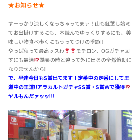
★お知らせ★
すーっかり涼しくなっちゃってまァ！山も紅葉し始め
てお出掛けするにも、本読んでゆっくりするにも、美
味しい物食べ歩くにもうってつけの季節!!
やっぱ秋って最高ッスわ
モチロン、OGガチャ回
すにも最適
酷暑の時と違って外に出るの全然億劫に
なりませんから!!
で、早速今日もS賞出てます！定番中の定番にして王
道中の王道!!アラカルトガチャSS賞・S賞Ｗで獲得
ヤルもんだァッッ!!!