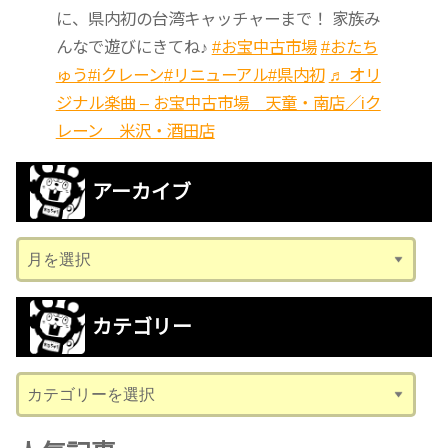
に、県内初の台湾キャッチャーまで！ 家族み
んなで遊びにきてね♪
#お宝中古市場
#おたち
ゅう
#iクレーン
#リニューアル
#県内初
♬ オリ
ジナル楽曲 – お宝中古市場 天童・南店／iク
レーン 米沢・酒田店
アーカイブ
ア
ー
カ
カテゴリー
イ
ブ
カ
テ
ゴ