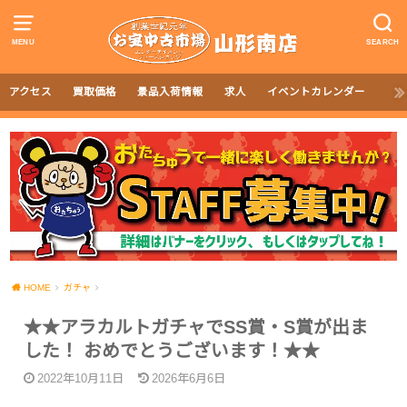
MENU
SEARCH
アクセス
買取価格
景品入荷情報
求人
イベントカレンダー
HOME
ガチャ
★★アラカルトガチャでSS賞・S賞が出ま
した！ おめでとうございます！★★
2022年10月11日
2026年6月6日