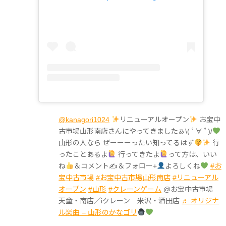
@kanagori1024
リニューアルオープン
お宝中
古市場山形南店さんにやってきましたぁ\( ﾟ∀ ﾟ)/
山形の人なら ぜーーーったい知ってるはず
行
ったことあるよ
行ってきたよ
って方は、いい
ね
＆コメント✍
＆フォロー+
よろしくね
#お
宝中古市場
#お宝中古市場山形南店
#リニューアル
オープン
#山形
#クレーンゲーム
@お宝中古市場
天童・南店／iクレーン 米沢・酒田店
♬ オリジナ
ル楽曲 – 山形のかなゴリ