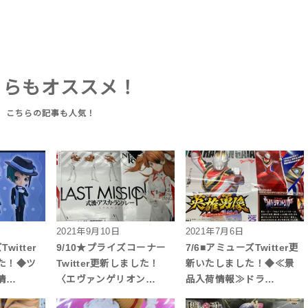
ちらもオススメ！
2021年9月10日
2021年7月6日
witter
9/10★プライズコーナー
7/6■アミューズTwitter更
た！◆ツ
Twitter更新しました！
新いたしました！◆≪景
情…
〈エヴァンゲリオン…
品入荷情報≫ドラ…