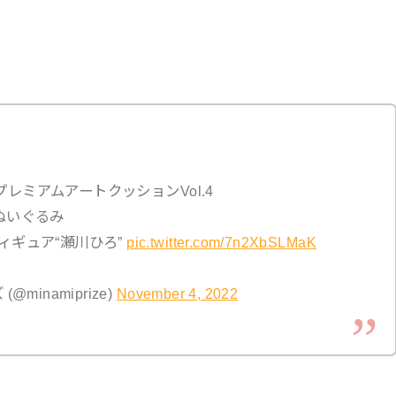
 プレミアムアートクッションVol.4
ルぬいぐるみ
ィギュア“瀬川ひろ”
pic.twitter.com/7n2XbSLMaK
inamiprize)
November 4, 2022