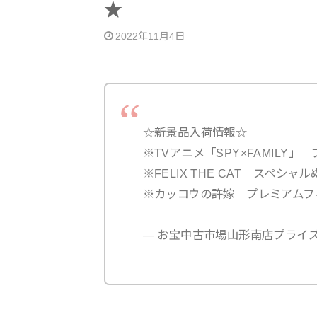
★
2022年11月4日
☆新景品入荷情報☆
※TVアニメ「SPY×FAMILY」
※FELIX THE CAT スペシャ
※カッコウの許嫁 プレミアムフ
— お宝中古市場山形南店プライズ (@m