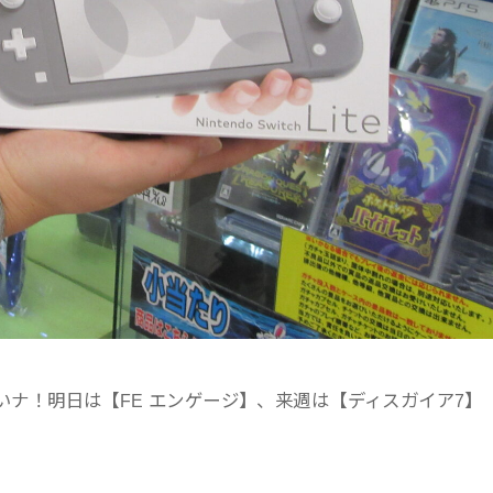
で下さいナ！明日は【FE エンゲージ】、来週は【ディスガイア7】