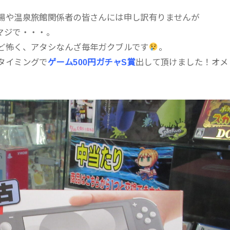
場や温泉旅館関係者の皆さんには申し訳有りませんが
マジで・・・。
ど怖く、アタシなんざ毎年ガクブルです
。
タイミングで
ゲーム500円ガチャS賞
出して頂けました！オメ