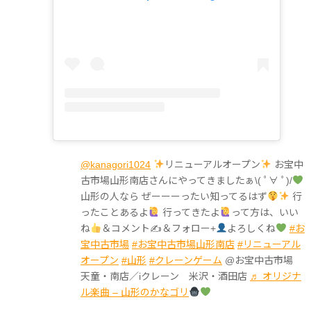
@kanagori1024
リニューアルオープン
お宝中
古市場山形南店さんにやってきましたぁ\( ﾟ∀ ﾟ)/
山形の人なら ぜーーーったい知ってるはず
行
ったことあるよ
行ってきたよ
って方は、いい
ね
＆コメント✍
＆フォロー+
よろしくね
#お
宝中古市場
#お宝中古市場山形南店
#リニューアル
オープン
#山形
#クレーンゲーム
@お宝中古市場
天童・南店／iクレーン 米沢・酒田店
♬ オリジナ
ル楽曲 – 山形のかなゴリ