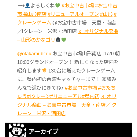
ー+
よろしくね
#お宝中古市場
#お宝中古
市場山形南店
#リニューアルオープン
#山形
#
クレーンゲーム
@お宝中古市場 天童・南店
／iクレーン 米沢・酒田店
♬ オリジナル楽曲
– 山形のかなゴリ
@otakamubcdu
お宝中古市場山形南店11/20 朝
10:00グランドオープン！ 新しくなった店内を
紹介します
130台に増えたクレーンゲーム
に、県内初の台湾キャッチャーまで！ 家族み
んなで遊びにきてね♪
#お宝中古市場
#おたち
ゅう
#iクレーン
#リニューアル
#県内初
♬ オリ
ジナル楽曲 – お宝中古市場 天童・南店／iク
レーン 米沢・酒田店
アーカイブ