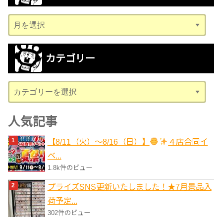
ア
ー
カ
カテゴリー
イ
ブ
カ
テ
ゴ
人気記事
リ
【8/11（火）～8/16（日）】
４店合同イ
ー
ベ...
1.8k件のビュー
プライズSNS更新いたしました！★7月景品入
荷予定...
302件のビュー