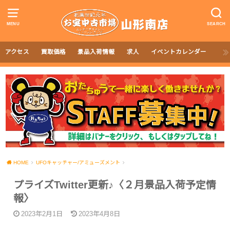
MENU
SEARCH
アクセス
買取価格
景品入荷情報
求人
イベントカレンダー
HOME
UFOキャッチャー/アミューズメント
プライズTwitter更新♪〈２月景品入荷予定情
報〉
2023年2月1日
2023年4月8日