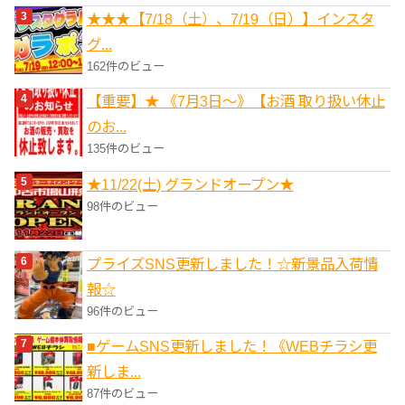
★★★【7/18（土）、7/19（日）】インスタ
グ...
162件のビュー
【重要】★ 《7月3日～》【お酒 取り扱い休止
のお...
135件のビュー
★11/22(土) グランドオープン★
98件のビュー
プライズSNS更新しました！☆新景品入荷情
報☆
96件のビュー
■ゲームSNS更新しました！《WEBチラシ更
新しま...
87件のビュー