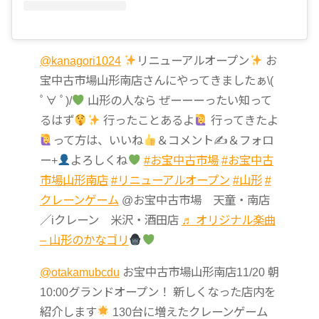
@kanagori1024
リニューアルオープン
お
宝中古市場山形南店さんにやってきましたぁ\(
ﾟ∀ ﾟ)/
山形の人なら ぜーーーったい知って
るはず
行ったことあるよ
行ってきたよ
って方は、いいね
＆コメント✍
＆フォロ
ー+
よろしくね
#お宝中古市場
#お宝中古
市場山形南店
#リニューアルオープン
#山形
#
クレーンゲーム
@お宝中古市場 天童・南店
／iクレーン 米沢・酒田店
♬ オリジナル楽曲
– 山形のかなゴリ
@otakamubcdu
お宝中古市場山形南店11/20 朝
10:00グランドオープン！ 新しくなった店内を
紹介します
130台に増えたクレーンゲーム