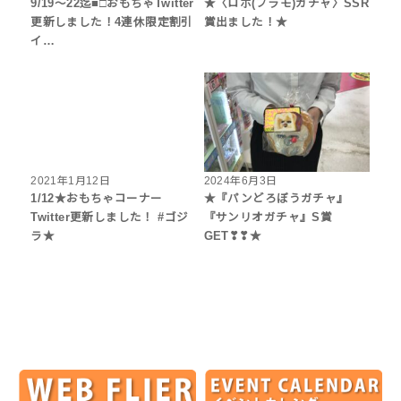
9/19～22迄■□おもちゃTwitter
★〈ロボ(プラモ)ガチャ〉SSR
更新しました！4連休限定割引
賞出ました！★
イ…
2021年1月12日
2024年6月3日
1/12★おもちゃコーナー
★『パンどろぼうガチャ』
Twitter更新しました！ #ゴジ
『サンリオガチャ』S賞
ラ★
GET❣❣★