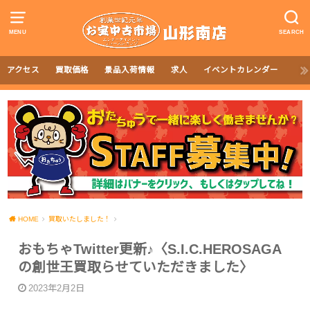
MENU
SEARCH
アクセス
買取価格
景品入荷情報
求人
イベントカレンダー
HOME
買取いたしました！
おもちゃTwitter更新♪〈S.I.C.HEROSAGA
の創世王買取らせていただきました〉
2023年2月2日