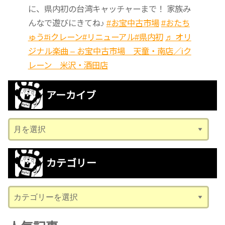
に、県内初の台湾キャッチャーまで！ 家族み
んなで遊びにきてね♪
#お宝中古市場
#おたち
ゅう
#iクレーン
#リニューアル
#県内初
♬ オリ
ジナル楽曲 – お宝中古市場 天童・南店／iク
レーン 米沢・酒田店
アーカイブ
ア
ー
カ
カテゴリー
イ
ブ
カ
テ
ゴ