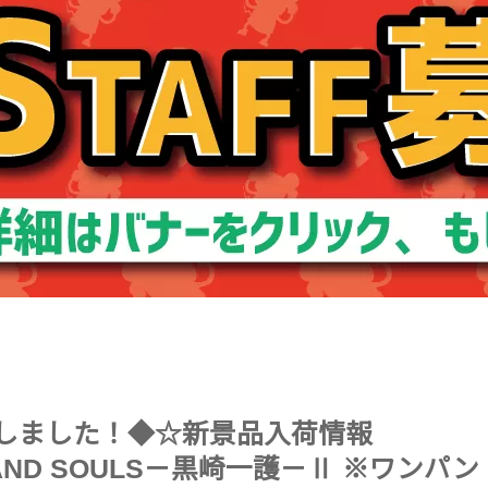
いたしました！◆☆新景品入荷情報
 AND SOULS－黒崎一護－Ⅱ ※ワンパン