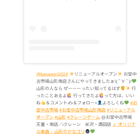
@kanagori1024
リニューアルオープン
お宝中
古市場山形南店さんにやってきましたぁ\( ﾟ∀ ﾟ)/
山形の人なら ぜーーーったい知ってるはず
行
ったことあるよ
行ってきたよ
って方は、いい
ね
＆コメント✍
＆フォロー+
よろしくね
#お
宝中古市場
#お宝中古市場山形南店
#リニューアル
オープン
#山形
#クレーンゲーム
@お宝中古市場
天童・南店／iクレーン 米沢・酒田店
♬ オリジナ
ル楽曲 – 山形のかなゴリ