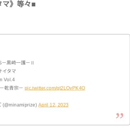
タマ》等々■
ULS－黒崎一護－Ⅱ
サイタマ
 Vol.4
et－乾青宗－
pic.twitter.com/qt2LOvPK4O
inamiprize)
April 12, 2023