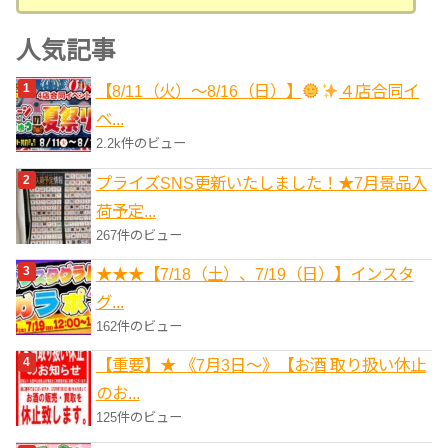
テ
ゴ
人気記事
リ
【8/11（火）～8/16（日）】
４店合同イ
ー
ベ...
2.2k件のビュー
プライズSNS更新いたしました！★7月景品入
荷予定...
267件のビュー
★★★【7/18（土）、7/19（日）】インスタ
グ...
162件のビュー
【重要】★ 《7月3日～》【お酒 取り扱い休止
のお...
125件のビュー