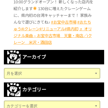
10:00グランドオープン！ 新しくなった店内を
紹介します
130台に増えたクレーンゲーム
に、県内初の台湾キャッチャーまで！ 家族み
んなで遊びにきてね♪
#お宝中古市場
#おたち
ゅう
#iクレーン
#リニューアル
#県内初
♬ オリ
ジナル楽曲 – お宝中古市場 天童・南店／iク
レーン 米沢・酒田店
アーカイブ
ア
ー
カ
カテゴリー
イ
ブ
カ