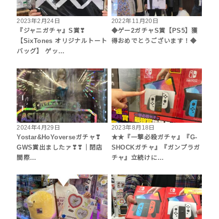
2023年2月24日
2022年11月20日
『ジャニガチャ』S賞❣
◆ゲー2ガチャS賞【PS5】獲
【SixTones オリジナルトート
得おめでとうございます！◆
バッグ】 ゲッ…
2024年4月29日
2023年8月18日
Yostar&HoYoverseガチャ❣
★★『一撃必殺ガチャ』『G-
GWS賞出ましたァ❣❣｜閉店
SHOCKガチャ』『ガンプラガ
間際…
チャ』立続けに…