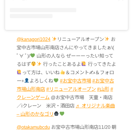
@kanagori1024
リニューアルオープン
お
宝中古市場山形南店さんにやってきましたぁ\(
ﾟ∀ ﾟ)/
山形の人なら ぜーーーったい知って
るはず
行ったことあるよ
行ってきたよ
って方は、いいね
＆コメント✍
＆フォロ
ー+
よろしくね
#お宝中古市場
#お宝中古
市場山形南店
#リニューアルオープン
#山形
#
クレーンゲーム
@お宝中古市場 天童・南店
／iクレーン 米沢・酒田店
♬ オリジナル楽曲
– 山形のかなゴリ
@otakamubcdu
お宝中古市場山形南店11/20 朝