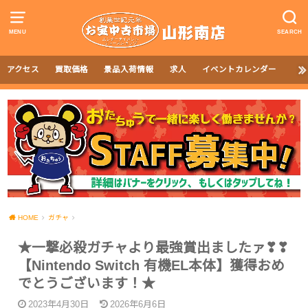
MENU
SEARCH
アクセス
買取価格
景品入荷情報
求人
イベントカレンダー
HOME
ガチャ
★一撃必殺ガチャより最強賞出ましたァ❣❣
【Nintendo Switch 有機EL本体】獲得おめ
でとうございます！★
2023年4月30日
2026年6月6日