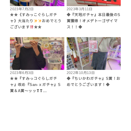
2023年7月2日
2023年3月11日
★★《すみっこぐらしガチ
◆『天地ガチャ』本日最後のS
ャ》大当たり
おめでとう
賞獲得！オメデトーゴザイマ
ございます
★★
ス！！◆
2023年6月3日
2022年10月13日
★★『すみっコぐらしガチ
◆『ちいかわガチャ』S賞！お
ャ』改め『San-ｘガチャ』S
めでとうございます！◆
賞＆A賞～ッッ❣❣…