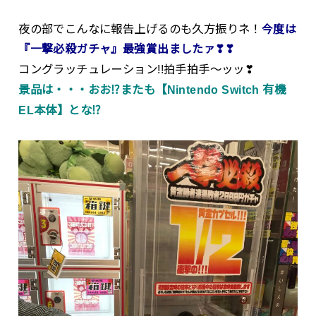
夜の部でこんなに報告上げるのも久方振りネ！
今度は
『一撃必殺ガチャ』最強賞出ましたァ❣❣
コングラッチュレーション!!拍手拍手～ッッ❣
景品は・・・おお⁉またも【Nintendo Switch 有機
EL本体】とな⁉