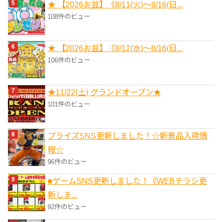
★ 【2026お盆】《8/11(火)～8/16(日...
108件のビュー
★ 【2026お盆】《8/12(水)～8/16(日...
106件のビュー
★11/22(土) グランドオープン★
101件のビュー
プライズSNS更新しました！☆新景品入荷情
報☆
96件のビュー
■ゲームSNS更新しました！《WEBチラシ更
新しま...
92件のビュー