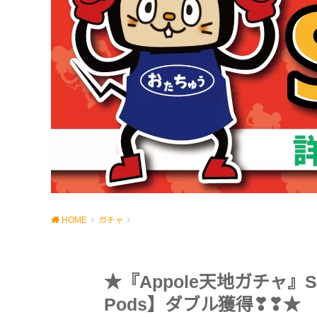
HOME
ガチャ
★『Appole天地ガチャ』
Pods】ダブル獲得❣❣★