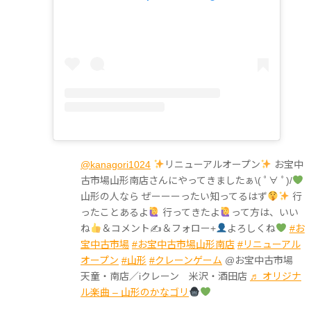
@kanagori1024
リニューアルオープン
お宝中
古市場山形南店さんにやってきましたぁ\( ﾟ∀ ﾟ)/
山形の人なら ぜーーーったい知ってるはず
行
ったことあるよ
行ってきたよ
って方は、いい
ね
＆コメント✍
＆フォロー+
よろしくね
#お
宝中古市場
#お宝中古市場山形南店
#リニューアル
オープン
#山形
#クレーンゲーム
@お宝中古市場
天童・南店／iクレーン 米沢・酒田店
♬ オリジナ
ル楽曲 – 山形のかなゴリ