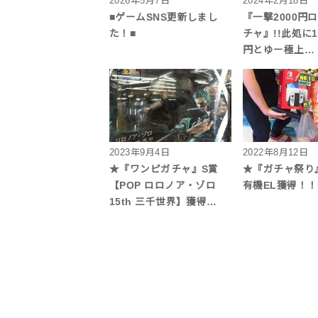
2026年5月7日
2024年2月18日
■ゲームSNS更新しまし
『一撃2000円
た！■
チャ』!!此処に1P
円とゆー極上…
2023年9月4日
2022年8月12日
★『ワンピガチャ』S賞
★『ガチャ祭り』S
【POP ロロノア・ゾロ
有機EL獲得！
15th 三千世界】獲得…