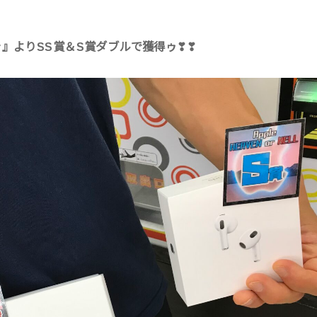
ャ』よりSS賞＆S賞ダブルで獲得ゥ❣❣