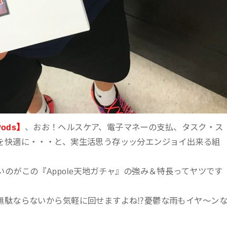
ods】
、おお！ヘルスケア、電子マネーの支払、タスク・ス
を快適に・・・と、実生活思う存ッッ分エンジョイ出来る組
のがこの『Appole天地ガチャ』の強み＆特長ってヤツです
無駄ならないから気軽に回せますよね⁉憂鬱な雨もイヤ～ン