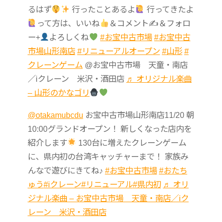
るはず
行ったことあるよ
行ってきたよ
って方は、いいね
＆コメント✍
＆フォロ
ー+
よろしくね
#お宝中古市場
#お宝中古
市場山形南店
#リニューアルオープン
#山形
#
クレーンゲーム
@お宝中古市場 天童・南店
／iクレーン 米沢・酒田店
♬ オリジナル楽曲
– 山形のかなゴリ
@otakamubcdu
お宝中古市場山形南店11/20 朝
10:00グランドオープン！ 新しくなった店内を
紹介します
130台に増えたクレーンゲーム
に、県内初の台湾キャッチャーまで！ 家族み
んなで遊びにきてね♪
#お宝中古市場
#おたち
ゅう
#iクレーン
#リニューアル
#県内初
♬ オリ
ジナル楽曲 – お宝中古市場 天童・南店／iク
レーン 米沢・酒田店