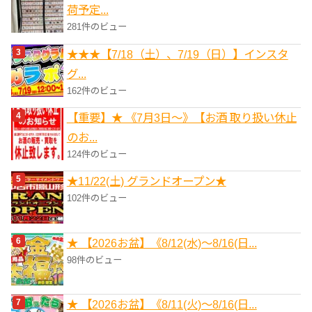
荷予定...
281件のビュー
★★★【7/18（土）、7/19（日）】インスタ
グ...
162件のビュー
【重要】★ 《7月3日～》【お酒 取り扱い休止
のお...
124件のビュー
★11/22(土) グランドオープン★
102件のビュー
★ 【2026お盆】《8/12(水)～8/16(日...
98件のビュー
★ 【2026お盆】《8/11(火)～8/16(日...