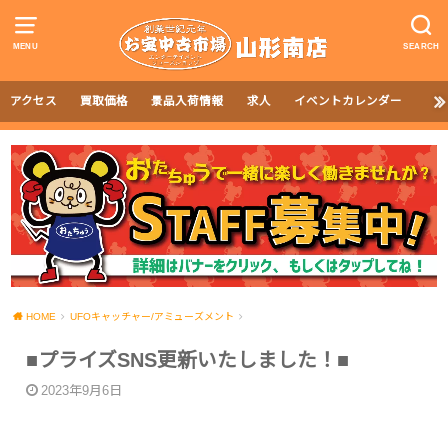
MENU
SEARCH
アクセス
買取価格
景品入荷情報
求人
イベントカレンダー
HOME
UFOキャッチャー/アミューズメント
■プライズSNS更新いたしました！■
2023年9月6日