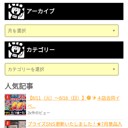
アーカイブ
ア
ー
カ
カテゴリー
イ
ブ
カ
テ
ゴ
人気記事
リ
【8/11（火）～8/16（日）】
４店合同イ
ー
ベ...
2k件のビュー
プライズSNS更新いたしました！★7月景品入