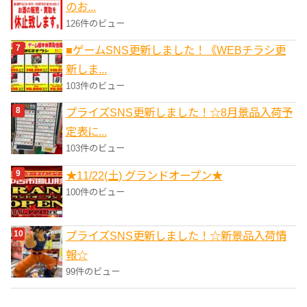
のお...
126件のビュー
■ゲームSNS更新しました！《WEBチラシ更
新しま...
103件のビュー
プライズSNS更新しました！☆8月景品入荷予
定表に...
103件のビュー
★11/22(土) グランドオープン★
100件のビュー
プライズSNS更新しました！☆新景品入荷情
報☆
99件のビュー