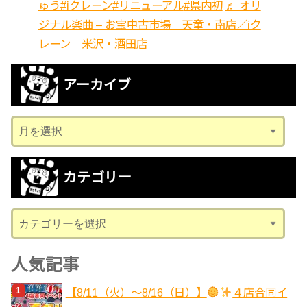
ゅう
#iクレーン
#リニューアル
#県内初
♬ オリ
ジナル楽曲 – お宝中古市場 天童・南店／iク
レーン 米沢・酒田店
アーカイブ
ア
ー
カ
カテゴリー
イ
ブ
カ
テ
ゴ
人気記事
リ
【8/11（火）～8/16（日）】
４店合同イ
ー