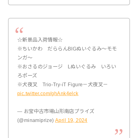
☆新景品入荷情報☆
※ちいかわ だららんBIGぬいぐるみ～モモ
ンガ～
※おさるのジョージ Lぬいぐるみ いろい
ろポーズ
※犬夜叉 Trio-Try-iT Figure－犬夜叉－
pic.twitter.com/ghAnk4elck
— お宝中古市場山形南店プライズ
(@minamiprize)
April 19, 2024