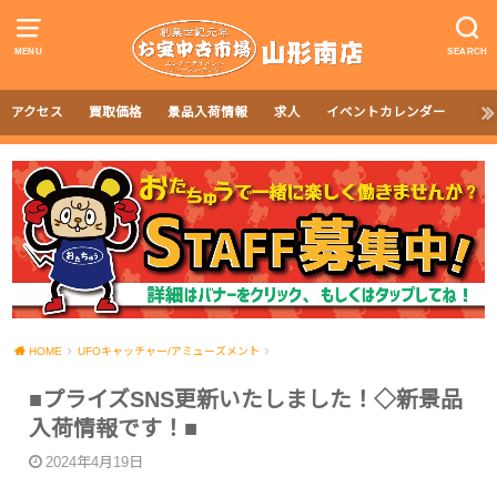
MENU
SEARCH
アクセス
買取価格
景品入荷情報
求人
イベントカレンダー
HOME
UFOキャッチャー/アミューズメント
■プライズSNS更新いたしました！◇新景品
入荷情報です！■
2024年4月19日