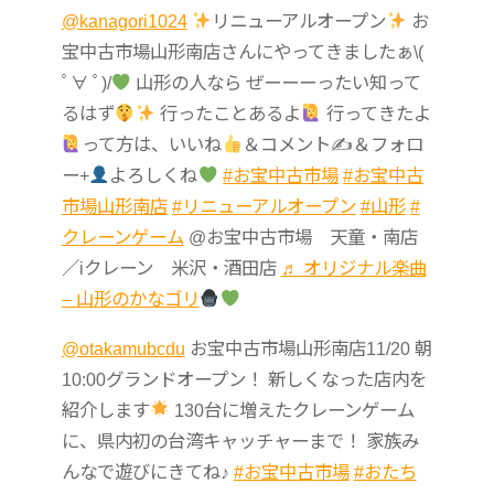
@kanagori1024
リニューアルオープン
お
宝中古市場山形南店さんにやってきましたぁ\(
ﾟ∀ ﾟ)/
山形の人なら ぜーーーったい知って
るはず
行ったことあるよ
行ってきたよ
って方は、いいね
＆コメント✍
＆フォロ
ー+
よろしくね
#お宝中古市場
#お宝中古
市場山形南店
#リニューアルオープン
#山形
#
クレーンゲーム
@お宝中古市場 天童・南店
／iクレーン 米沢・酒田店
♬ オリジナル楽曲
– 山形のかなゴリ
@otakamubcdu
お宝中古市場山形南店11/20 朝
10:00グランドオープン！ 新しくなった店内を
紹介します
130台に増えたクレーンゲーム
に、県内初の台湾キャッチャーまで！ 家族み
んなで遊びにきてね♪
#お宝中古市場
#おたち