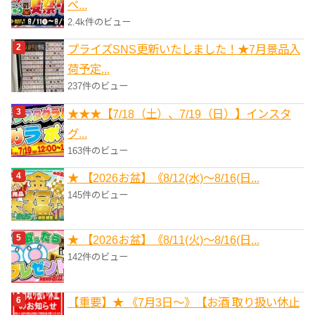
ベ...
2.4k件のビュー
プライズSNS更新いたしました！★7月景品入
荷予定...
237件のビュー
★★★【7/18（土）、7/19（日）】インスタ
グ...
163件のビュー
★ 【2026お盆】《8/12(水)～8/16(日...
145件のビュー
★ 【2026お盆】《8/11(火)～8/16(日...
142件のビュー
【重要】★ 《7月3日～》【お酒 取り扱い休止