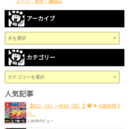
レーン 米沢・酒田店
アーカイブ
ア
ー
カ
カテゴリー
イ
ブ
カ
テ
ゴ
人気記事
リ
【8/11（火）～8/16（日）】
４店合同イ
ー
ベ...
1.8k件のビュー