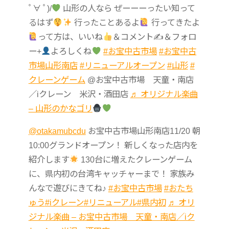
ﾟ∀ ﾟ)/
山形の人なら ぜーーーったい知って
るはず
行ったことあるよ
行ってきたよ
って方は、いいね
＆コメント✍
＆フォロ
ー+
よろしくね
#お宝中古市場
#お宝中古
市場山形南店
#リニューアルオープン
#山形
#
クレーンゲーム
@お宝中古市場 天童・南店
／iクレーン 米沢・酒田店
♬ オリジナル楽曲
– 山形のかなゴリ
@otakamubcdu
お宝中古市場山形南店11/20 朝
10:00グランドオープン！ 新しくなった店内を
紹介します
130台に増えたクレーンゲーム
に、県内初の台湾キャッチャーまで！ 家族み
んなで遊びにきてね♪
#お宝中古市場
#おたち
ゅう
#iクレーン
#リニューアル
#県内初
♬ オリ
ジナル楽曲 – お宝中古市場 天童・南店／iク