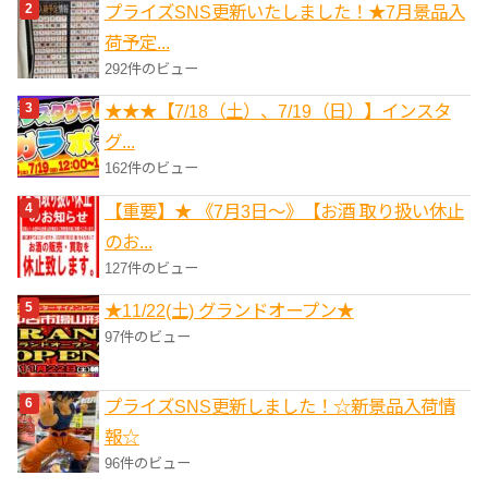
プライズSNS更新いたしました！★7月景品入
荷予定...
292件のビュー
★★★【7/18（土）、7/19（日）】インスタ
グ...
162件のビュー
【重要】★ 《7月3日～》【お酒 取り扱い休止
のお...
127件のビュー
★11/22(土) グランドオープン★
97件のビュー
プライズSNS更新しました！☆新景品入荷情
報☆
96件のビュー