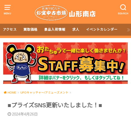
MENU
SEARCH
アクセス
買取価格
景品入荷情報
求人
イベントカレンダー
HOME
UFOキャッチャー/アミューズメント
■プライズSNS更新いたしました！■
2024年4月26日