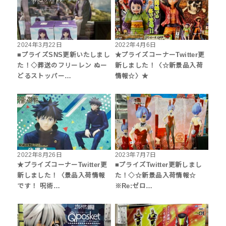
2024年3月22日
2022年4月6日
■プライズSNS更新いたしまし
★プライズコーナーTwitter更
た！◇葬送のフリーレン ぬー
新しました！〈☆新景品入荷
どるストッパー…
情報☆〉★
2022年8月26日
2023年7月7日
★プライズコーナーTwitter更
■プライズTwitter更新しまし
新しました！〈景品入荷情報
た！◇☆新景品入荷情報☆
です！ 呪術…
※Re:ゼロ…