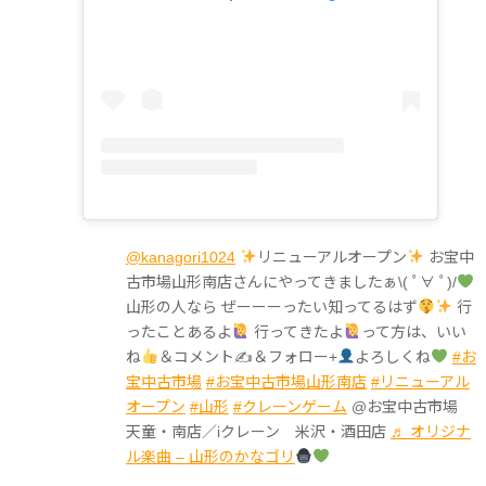
@kanagori1024
リニューアルオープン
お宝中
古市場山形南店さんにやってきましたぁ\( ﾟ∀ ﾟ)/
山形の人なら ぜーーーったい知ってるはず
行
ったことあるよ
行ってきたよ
って方は、いい
ね
＆コメント✍
＆フォロー+
よろしくね
#お
宝中古市場
#お宝中古市場山形南店
#リニューアル
オープン
#山形
#クレーンゲーム
@お宝中古市場
天童・南店／iクレーン 米沢・酒田店
♬ オリジナ
ル楽曲 – 山形のかなゴリ