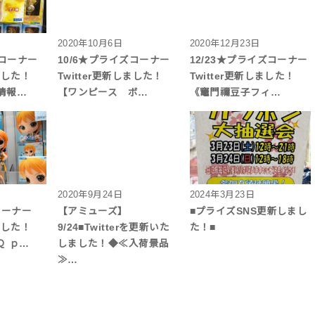
2020年10月6日
2020年12月23日
ズコーナー
10/6★プライズコーナー
12/23★プライズコーナー
しました！
Twitter更新しました！
Twitter更新しました！
情報…
【ワンピース ボ…
《竈門禰豆子フィ…
2020年9月24日
2024年3月23日
コーナー
【アミューズ】
■プライズSNS更新しまし
しました！
9/24■Twitterを更新いた
た！■
Ｑ ｐ…
しました！◆≪入荷景品
≫…