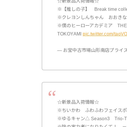
☆新景品入荷情報☆
※【推しの子】 Break time col
※クレヨンしんちゃん おおきなS
※僕のヒーローアカデミア THE AM
TOKOYAMI
pic.twitter.com/tao
— お宝中古市場山形南店プライズ (@m
☆新景品入荷情報☆
※ちいかわ ふわふわフェイスポ
※ゆるキャン△ Season3 Trio-T
※陰の実力者になりたくて！ －Rel