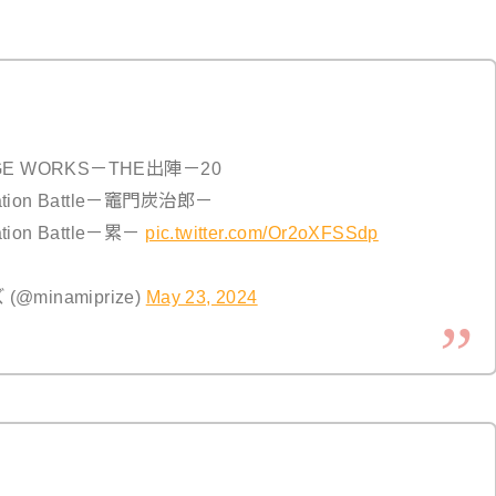
E WORKS－THE出陣－20
on Battle－竈門炭治郎－
on Battle－累－
pic.twitter.com/Or2oXFSSdp
inamiprize)
May 23, 2024