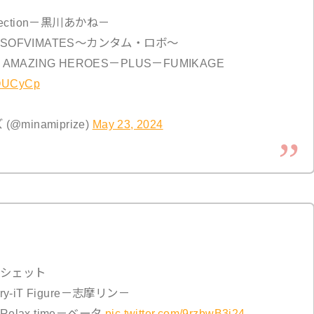
lection－黒川あかね－
OFVIMATES～カンタム・ロボ～
AZING HEROES－PLUS－FUMIKAGE
VOUCyCp
inamiprize)
May 23, 2024
シェット
ry-iT Figure－志摩リン－
ax time－ベータ
pic.twitter.com/9rzbwB3i24