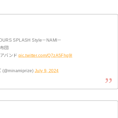
RS SPLASH Style－NAMI－
布団
ヘアバンド
pic.twitter.com/Q7zA5Fhg9l
inamiprize)
July 9, 2024