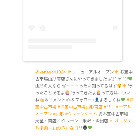
@kanagori1024
リニューアルオープン
お宝中
古市場山形南店さんにやってきましたぁ\( ﾟ∀ ﾟ)/
山形の人なら ぜーーーったい知ってるはず
行
ったことあるよ
行ってきたよ
って方は、いい
ね
＆コメント✍
＆フォロー+
よろしくね
#お
宝中古市場
#お宝中古市場山形南店
#リニューアル
オープン
#山形
#クレーンゲーム
@お宝中古市場
天童・南店／iクレーン 米沢・酒田店
♬ オリジナ
ル楽曲 – 山形のかなゴリ