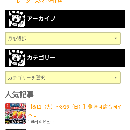
レーン 米沢・酒田店
アーカイブ
ア
ー
カ
カテゴリー
イ
ブ
カ
テ
ゴ
人気記事
リ
【8/11（火）～8/16（日）】
４店合同イ
ー
ベ...
1.8k件のビュー