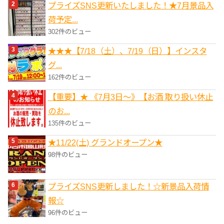
プライズSNS更新いたしました！★7月景品入
荷予定...
302件のビュー
★★★【7/18（土）、7/19（日）】インスタ
グ...
162件のビュー
【重要】★ 《7月3日～》【お酒 取り扱い休止
のお...
135件のビュー
★11/22(土) グランドオープン★
98件のビュー
プライズSNS更新しました！☆新景品入荷情
報☆
96件のビュー