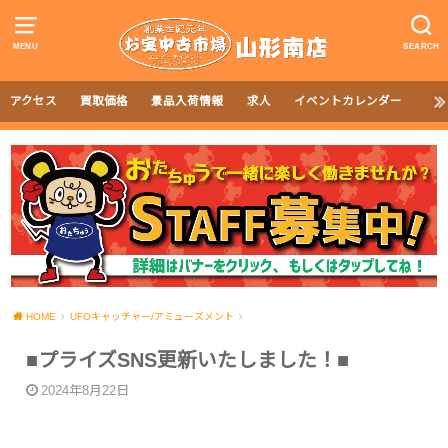
MENU
SEARCH
アクセス
買取価格
景品入荷情報
求人
イベントカレンダー
HOME
UFOキャッチャー/アミューズメント
■プライズSNS更新いたしました！■
2024年8月22日