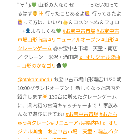
ﾟ∀ ﾟ)/
山形の人なら ぜーーーったい知って
るはず
行ったことあるよ
行ってきたよ
って方は、いいね
＆コメント✍
＆フォロ
ー+
よろしくね
#お宝中古市場
#お宝中古
市場山形南店
#リニューアルオープン
#山形
#
クレーンゲーム
@お宝中古市場 天童・南店
／iクレーン 米沢・酒田店
♬ オリジナル楽曲
– 山形のかなゴリ
@otakamubcdu
お宝中古市場山形南店11/20 朝
10:00グランドオープン！ 新しくなった店内を
紹介します
130台に増えたクレーンゲーム
に、県内初の台湾キャッチャーまで！ 家族み
んなで遊びにきてね♪
#お宝中古市場
#おたち
ゅう
#iクレーン
#リニューアル
#県内初
♬ オリ
ジナル楽曲 – お宝中古市場 天童・南店／iク