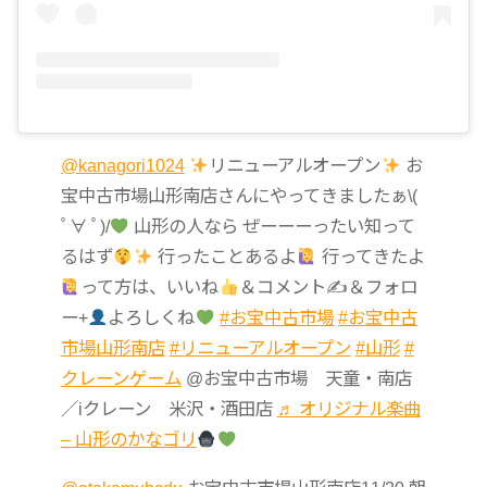
@kanagori1024
リニューアルオープン
お
宝中古市場山形南店さんにやってきましたぁ\(
ﾟ∀ ﾟ)/
山形の人なら ぜーーーったい知って
るはず
行ったことあるよ
行ってきたよ
って方は、いいね
＆コメント✍
＆フォロ
ー+
よろしくね
#お宝中古市場
#お宝中古
市場山形南店
#リニューアルオープン
#山形
#
クレーンゲーム
@お宝中古市場 天童・南店
／iクレーン 米沢・酒田店
♬ オリジナル楽曲
– 山形のかなゴリ