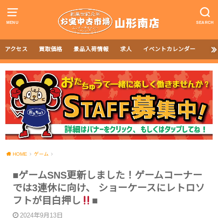
MENU
SEARCH
アクセス
買取価格
景品入荷情報
求人
イベントカレンダー
HOME
ゲーム
■ゲームSNS更新しました！ゲームコーナー
では3連休に向け、 ショーケースにレトロソ
フトが目白押し
■
2024年9月13日