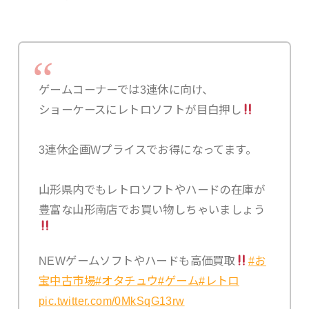
ゲームコーナーでは3連休に向け、
ショーケースにレトロソフトが目白押し
3連休企画Wプライスでお得になってます。
山形県内でもレトロソフトやハードの在庫が
豊富な山形南店でお買い物しちゃいましょう
NEWゲームソフトやハードも高価買取
#お
宝中古市場
#オタチュウ
#ゲーム
#レトロ
pic.twitter.com/0MkSqG13rw