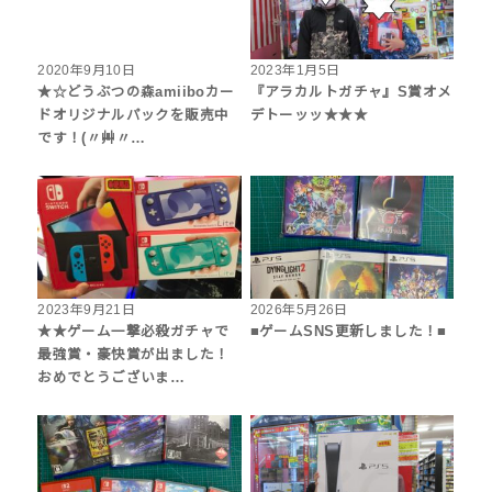
2020年9月10日
2023年1月5日
★☆どうぶつの森amiiboカー
『アラカルトガチャ』S賞オメ
ドオリジナルパックを販売中
デトーッッ★★★
です！(〃艸〃…
2023年9月21日
2026年5月26日
★★ゲーム一撃必殺ガチャで
■ゲームSNS更新しました！■
最強賞・豪快賞が出ました！
おめでとうございま…