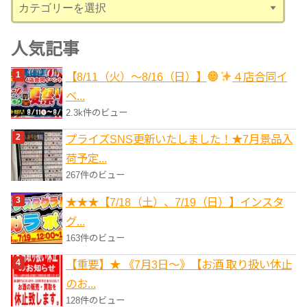
カ
テ
ゴ
人気記事
リ
【8/11（火）～8/16（日）】
４店合同イ
ー
ベ...
2.3k件のビュー
プライズSNS更新いたしました！★7月景品入
荷予定...
267件のビュー
★★★【7/18（土）、7/19（日）】インスタ
グ...
163件のビュー
【重要】★ 《7月3日～》【お酒 取り扱い休止
のお...
128件のビュー