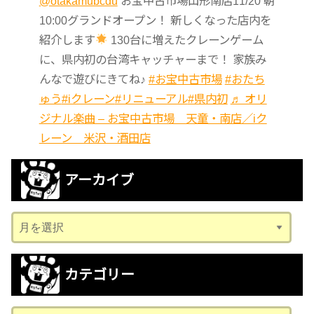
@otakamubcdu
お宝中古市場山形南店11/20 朝
10:00グランドオープン！ 新しくなった店内を
紹介します
130台に増えたクレーンゲーム
に、県内初の台湾キャッチャーまで！ 家族み
んなで遊びにきてね♪
#お宝中古市場
#おたち
ゅう
#iクレーン
#リニューアル
#県内初
♬ オリ
ジナル楽曲 – お宝中古市場 天童・南店／iク
レーン 米沢・酒田店
アーカイブ
ア
ー
カ
カテゴリー
イ
ブ