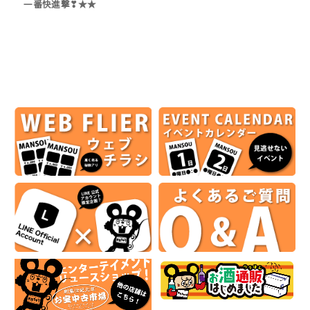
一番快進撃❣★★