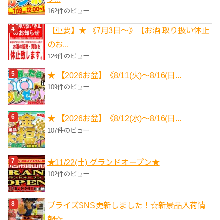
162件のビュー
【重要】★ 《7月3日～》【お酒 取り扱い休止
のお...
126件のビュー
★ 【2026お盆】《8/11(火)～8/16(日...
109件のビュー
★ 【2026お盆】《8/12(水)～8/16(日...
107件のビュー
★11/22(土) グランドオープン★
102件のビュー
プライズSNS更新しました！☆新景品入荷情
報☆