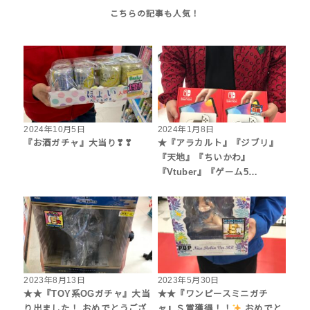
2024年10月5日
2024年1月8日
『お酒ガチャ』大当り❣❣
★『アラカルト』『ジブリ』
『天地』『ちいかわ』
『Vtuber』『ゲーム5…
2023年8月13日
2023年5月30日
★★『TOY系OGガチャ』大当
★★『ワンピースミニガチ
り出ました！ おめでとうござ
ャ』Ｓ賞獲得！！
おめでと