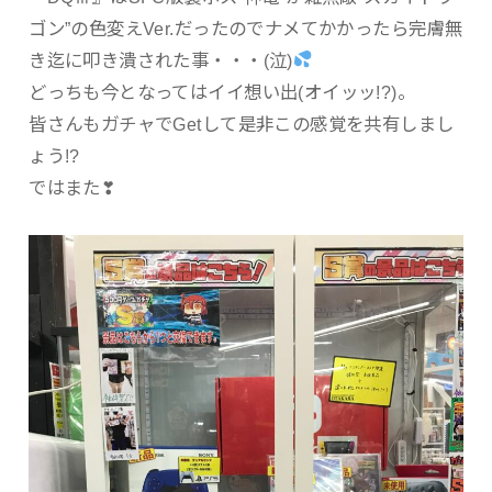
ゴン”の色変えVer.だったのでナメてかかったら完膚無
き迄に叩き潰された事・・・(泣)
どっちも今となってはイイ想い出(オイッッ!?)。
皆さんもガチャでGetして是非この感覚を共有しまし
ょう!?
ではまた❣