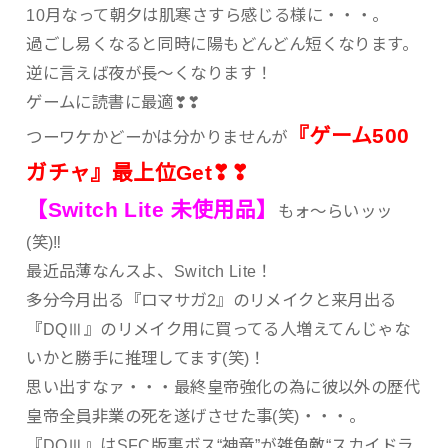
10月なって朝夕は肌寒さすら感じる様に・・・。
過ごし易くなると同時に陽もどんどん短くなります。
逆に言えば夜が長～くなります！
ゲームに読書に最適❣❣
『ゲーム500
つーワケかどーかは分かりませんが
ガチャ』最上位Get❣❣
【Switch Lite 未使用品】
もォ～らいッッ
(笑)‼
最近品薄なんスよ、Switch Lite！
多分今月出る『ロマサガ2』のリメイクと来月出る
『DQⅢ』のリメイク用に買ってる人増えてんじゃな
いかと勝手に推理してます(笑)！
思い出すなァ・・・最終皇帝強化の為に彼以外の歴代
皇帝全員非業の死を遂げさせた事(笑)・・・。
『DQⅢ』はSFC版裏ボス“神竜”が雑魚敵“スカイドラ