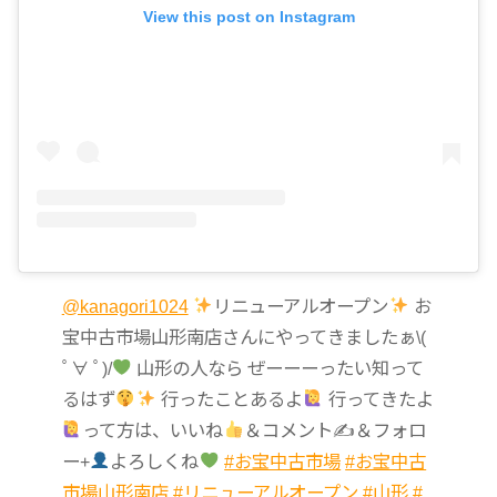
View this post on Instagram
@kanagori1024
リニューアルオープン
お
宝中古市場山形南店さんにやってきましたぁ\(
ﾟ∀ ﾟ)/
山形の人なら ぜーーーったい知って
るはず
行ったことあるよ
行ってきたよ
って方は、いいね
＆コメント✍
＆フォロ
ー+
よろしくね
#お宝中古市場
#お宝中古
市場山形南店
#リニューアルオープン
#山形
#