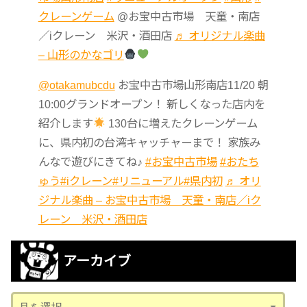
クレーンゲーム
@お宝中古市場 天童・南店
／iクレーン 米沢・酒田店
♬ オリジナル楽曲
– 山形のかなゴリ
@otakamubcdu
お宝中古市場山形南店11/20 朝
10:00グランドオープン！ 新しくなった店内を
紹介します
130台に増えたクレーンゲーム
に、県内初の台湾キャッチャーまで！ 家族み
んなで遊びにきてね♪
#お宝中古市場
#おたち
ゅう
#iクレーン
#リニューアル
#県内初
♬ オリ
ジナル楽曲 – お宝中古市場 天童・南店／iク
レーン 米沢・酒田店
アーカイブ
ア