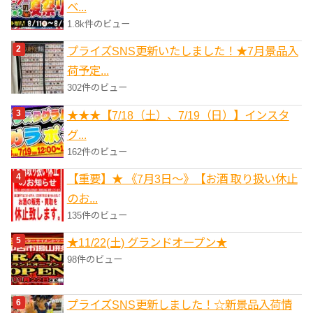
ベ...
1.8k件のビュー
プライズSNS更新いたしました！★7月景品入
荷予定...
302件のビュー
★★★【7/18（土）、7/19（日）】インスタ
グ...
162件のビュー
【重要】★ 《7月3日～》【お酒 取り扱い休止
のお...
135件のビュー
★11/22(土) グランドオープン★
98件のビュー
プライズSNS更新しました！☆新景品入荷情