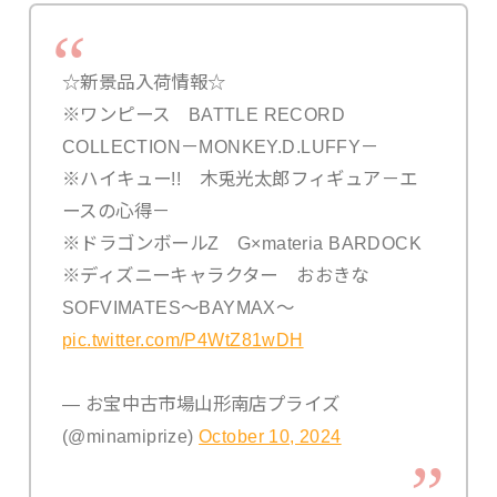
☆新景品入荷情報☆
※ワンピース BATTLE RECORD
COLLECTION－MONKEY.D.LUFFY－
※ハイキュー!! 木兎光太郎フィギュア－エ
ースの心得－
※ドラゴンボールZ G×materia BARDOCK
※ディズニーキャラクター おおきな
SOFVIMATES～BAYMAX～
pic.twitter.com/P4WtZ81wDH
— お宝中古市場山形南店プライズ
(@minamiprize)
October 10, 2024