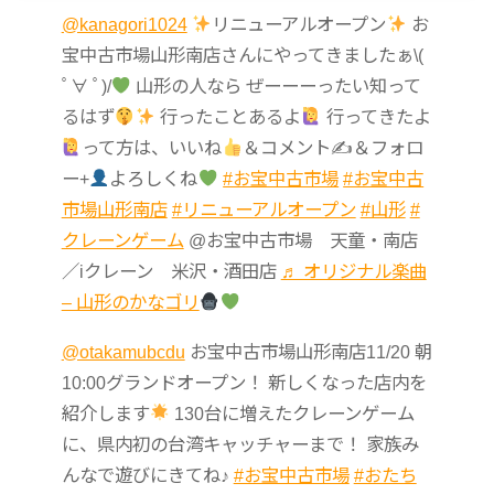
@kanagori1024
リニューアルオープン
お
宝中古市場山形南店さんにやってきましたぁ\(
ﾟ∀ ﾟ)/
山形の人なら ぜーーーったい知って
るはず
行ったことあるよ
行ってきたよ
って方は、いいね
＆コメント✍
＆フォロ
ー+
よろしくね
#お宝中古市場
#お宝中古
市場山形南店
#リニューアルオープン
#山形
#
クレーンゲーム
@お宝中古市場 天童・南店
／iクレーン 米沢・酒田店
♬ オリジナル楽曲
– 山形のかなゴリ
@otakamubcdu
お宝中古市場山形南店11/20 朝
10:00グランドオープン！ 新しくなった店内を
紹介します
130台に増えたクレーンゲーム
に、県内初の台湾キャッチャーまで！ 家族み
んなで遊びにきてね♪
#お宝中古市場
#おたち