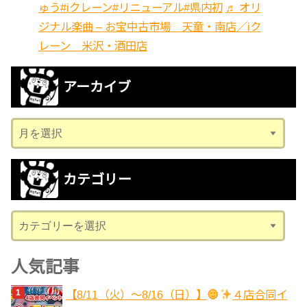
ゅう
#iクレーン
#リニューアル
#県内初
♬ オリ
ジナル楽曲 – お宝中古市場 天童・南店／iク
レーン 米沢・酒田店
アーカイブ
ア
ー
カ
カテゴリー
イ
ブ
カ
テ
ゴ
人気記事
リ
【8/11（火）～8/16（日）】
４店合同イ
ー