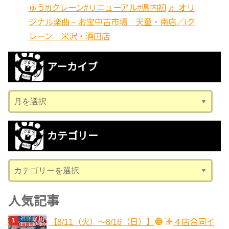
ゅう
#iクレーン
#リニューアル
#県内初
♬ オリ
ジナル楽曲 – お宝中古市場 天童・南店／iク
レーン 米沢・酒田店
アーカイブ
ア
ー
カ
カテゴリー
イ
ブ
カ
テ
ゴ
人気記事
リ
【8/11（火）～8/16（日）】
４店合同イ
ー