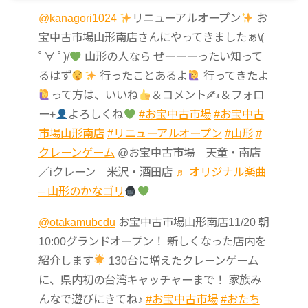
@kanagori1024
リニューアルオープン
お
宝中古市場山形南店さんにやってきましたぁ\(
ﾟ∀ ﾟ)/
山形の人なら ぜーーーったい知って
るはず
行ったことあるよ
行ってきたよ
って方は、いいね
＆コメント✍
＆フォロ
ー+
よろしくね
#お宝中古市場
#お宝中古
市場山形南店
#リニューアルオープン
#山形
#
クレーンゲーム
@お宝中古市場 天童・南店
／iクレーン 米沢・酒田店
♬ オリジナル楽曲
– 山形のかなゴリ
@otakamubcdu
お宝中古市場山形南店11/20 朝
10:00グランドオープン！ 新しくなった店内を
紹介します
130台に増えたクレーンゲーム
に、県内初の台湾キャッチャーまで！ 家族み
んなで遊びにきてね♪
#お宝中古市場
#おたち