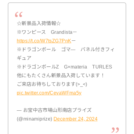
☆新景品入荷情報☆
※ワンピース Grandista－
https://t.co/W7tsZG7PnK
－
※ドラゴンボール ゴマ― パネル付きフィ
ギュア
※ドラゴンボールZ G×materia TURLES
他にもたくさん新景品入荷しています！
ご来店お待ちしております(>_<)
pic.twitter.com/CevaWFma5y
— お宝中古市場山形南店プライズ
(@minamiprize)
December 24, 2024