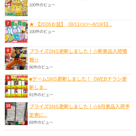
100件のビュー
★ 【2026お盆】《8/11(火)～8/16(日...
100件のビュー
プライズSNS更新しました！☆新景品入荷情
報☆
96件のビュー
■ゲームSNS更新しました！《WEBチラシ更
新しま...
91件のビュー
プライズSNS更新しました！☆8月景品入荷予
定表に...
69件のビュー