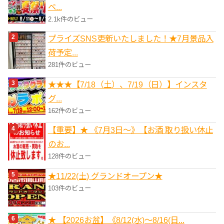
ベ...
2.1k件のビュー
プライズSNS更新いたしました！★7月景品入
荷予定...
281件のビュー
★★★【7/18（土）、7/19（日）】インスタ
グ...
162件のビュー
【重要】★ 《7月3日～》【お酒 取り扱い休止
のお...
128件のビュー
★11/22(土) グランドオープン★
103件のビュー
★ 【2026お盆】《8/12(水)～8/16(日...