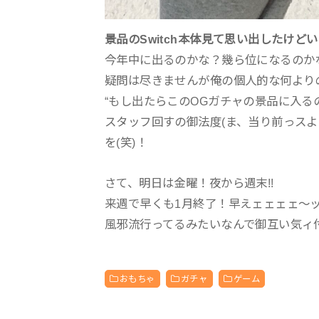
景品のSwitch本体見て思い出したけどいよ
今年中に出るのかな？幾ら位になるのかな
疑問は尽きませんが俺の個人的な何より
“もし出たらこのOGガチャの景品に入るの
スタッフ回すの御法度(ま、当り前っス
を(笑)！
さて、明日は金曜！夜から週末!!
来週で早くも1月終了！早えェェェェ～ッッ
風邪流行ってるみたいなんで御互い気ィ
おもちゃ
ガチャ
ゲーム