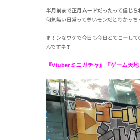
半月前まで正月ムードだったって信じられ
何気無い日常って尊いモンだとわかっち
ま！ンなワケで今日も今日とてこーして
んですネ❣
『Vtuberミニガチャ』『ゲーム天