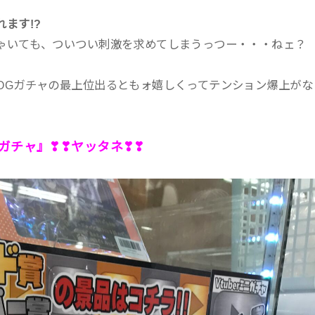
ます!?
ゃいても、ついつい刺激を求めてしまうっつー・・・ねェ？
OGガチャの最上位出るともォ嬉しくってテンション爆上がな
地ガチャ』❣❣ヤッタネ❣❣