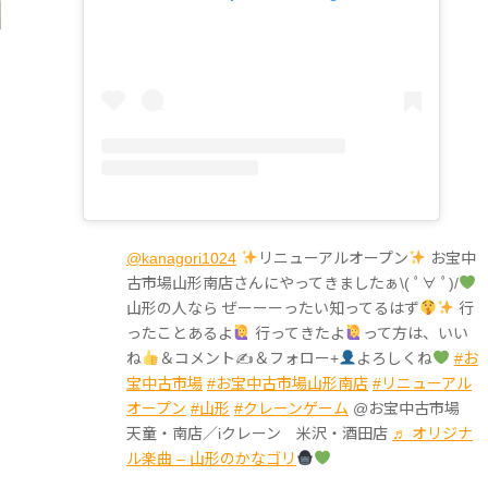
@kanagori1024
リニューアルオープン
お宝中
古市場山形南店さんにやってきましたぁ\( ﾟ∀ ﾟ)/
山形の人なら ぜーーーったい知ってるはず
行
ったことあるよ
行ってきたよ
って方は、いい
ね
＆コメント✍
＆フォロー+
よろしくね
#お
宝中古市場
#お宝中古市場山形南店
#リニューアル
オープン
#山形
#クレーンゲーム
@お宝中古市場
天童・南店／iクレーン 米沢・酒田店
♬ オリジナ
ル楽曲 – 山形のかなゴリ