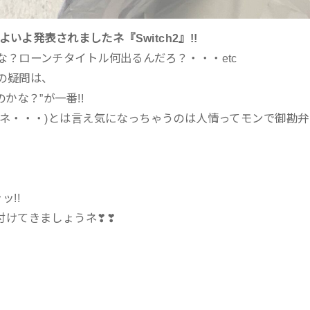
いよ発表されましたネ『Switch2』!!
？ローンチタイトル何出るんだろ？・・・etc
の疑問は、
かな？”が一番!!
よネ・・・)とは言え気になっちゃうのは人情ってモンで御勘弁
!!
付けてきましょうネ❣❣