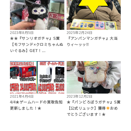
2023年8月5日
2025年2月24日
★★『サンリオガチャ』S賞
『アンパンマンガチャ』大当
【モフサンド×クロミちゃんぬ
りィ～ッッ!!
いぐるみ】GET！…
2021年4月4日
2023年12月2日
4/4★ゲームハードの買取告知
★『パンどろぼうガチャ』S賞
更新しました！★
【公式リュック】獲得
おめ
でとうございます！★