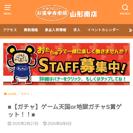
MENU
SEARCH
アクセス
買取価格
景品入荷情報
求人
イベントカレンダー
HOME
ガチャ
■【ガチャ】ゲーム天国or地獄ガチャS賞ゲ
ット！！■
2025年2月27日
2026年6月6日