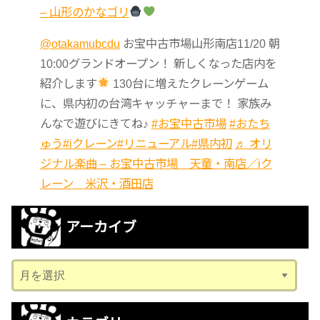
– 山形のかなゴリ
@otakamubcdu
お宝中古市場山形南店11/20 朝
10:00グランドオープン！ 新しくなった店内を
紹介します
130台に増えたクレーンゲーム
に、県内初の台湾キャッチャーまで！ 家族み
んなで遊びにきてね♪
#お宝中古市場
#おたち
ゅう
#iクレーン
#リニューアル
#県内初
♬ オリ
ジナル楽曲 – お宝中古市場 天童・南店／iク
レーン 米沢・酒田店
アーカイブ
ア
ー
カ