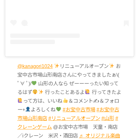
@kanagori1024
リニューアルオープン
お
宝中古市場山形南店さんにやってきましたぁ\(
ﾟ∀ ﾟ)/
山形の人なら ぜーーーったい知って
るはず
行ったことあるよ
行ってきたよ
って方は、いいね
＆コメント✍
＆フォロ
ー+
よろしくね
#お宝中古市場
#お宝中古
市場山形南店
#リニューアルオープン
#山形
#
クレーンゲーム
@お宝中古市場 天童・南店
／iクレーン 米沢・酒田店
♬ オリジナル楽曲