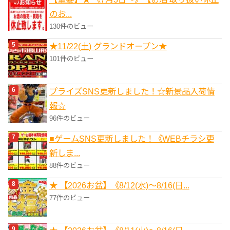
のお...
130件のビュー
★11/22(土) グランドオープン★
101件のビュー
プライズSNS更新しました！☆新景品入荷情
報☆
96件のビュー
■ゲームSNS更新しました！《WEBチラシ更
新しま...
88件のビュー
★ 【2026お盆】《8/12(水)～8/16(日...
77件のビュー