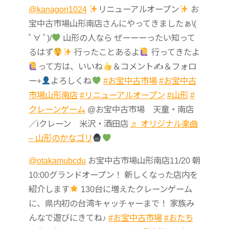
@kanagori1024
リニューアルオープン
お
宝中古市場山形南店さんにやってきましたぁ\(
ﾟ∀ ﾟ)/
山形の人なら ぜーーーったい知って
るはず
行ったことあるよ
行ってきたよ
って方は、いいね
＆コメント✍
＆フォロ
ー+
よろしくね
#お宝中古市場
#お宝中古
市場山形南店
#リニューアルオープン
#山形
#
クレーンゲーム
@お宝中古市場 天童・南店
／iクレーン 米沢・酒田店
♬ オリジナル楽曲
– 山形のかなゴリ
@otakamubcdu
お宝中古市場山形南店11/20 朝
10:00グランドオープン！ 新しくなった店内を
紹介します
130台に増えたクレーンゲーム
に、県内初の台湾キャッチャーまで！ 家族み
んなで遊びにきてね♪
#お宝中古市場
#おたち