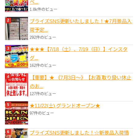
ベ...
1.8k件のビュー
プライズSNS更新いたしました！★7月景品入
荷予定...
292件のビュー
★★★【7/18（土）、7/19（日）】インスタ
グ...
162件のビュー
【重要】★ 《7月3日～》【お酒 取り扱い休止
のお...
127件のビュー
★11/22(土) グランドオープン★
97件のビュー
プライズSNS更新しました！☆新景品入荷情