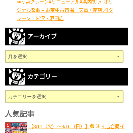
ゅう
#iクレーン
#リニューアル
#県内初
♬ オリ
ジナル楽曲 – お宝中古市場 天童・南店／iク
レーン 米沢・酒田店
アーカイブ
ア
ー
カ
カテゴリー
イ
ブ
カ
テ
ゴ
人気記事
リ
【8/11（火）～8/16（日）】
４店合同イ
ー