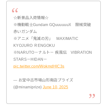
☆新景品入荷情報☆
※機動戦士Gundam GQuuuuuuX 限械突破
赤いガンダム
※アニメ「鬼滅の刃」 MAXIMATIC
KYOJURO ＲENGOKU
※NARUTO－ナルト－ 疾風伝 VIBRATION
STARS－HIDAN－
pic.twitter.com/WokmdHIC3s
— お宝中古市場山形南店プライズ
(@minamiprize)
June 10, 2025