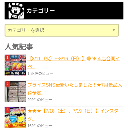
カ
カテゴリー
イ
ブ
カ
テ
ゴ
人気記事
リ
【8/11（火）～8/16（日）】
４店合同イ
ー
ベ...
1.8k件のビュー
プライズSNS更新いたしました！★7月景品入
荷予定...
292件のビュー
★★★【7/18（土）、7/19（日）】インスタ
グ...
162件のビュー