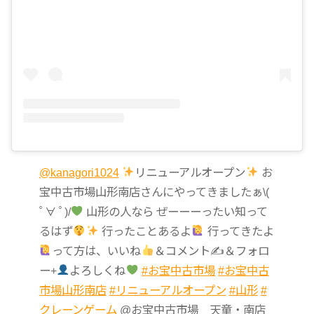
@kanagori1024
リニューアルオープン
お
宝中古市場山形南店さんにやってきましたぁ\(
ﾟ∀ ﾟ)/
山形の人なら ぜーーーったい知って
るはず
行ったことあるよ
行ってきたよ
って方は、いいね
＆コメント✍
＆フォロ
ー+
よろしくね
#お宝中古市場
#お宝中古
市場山形南店
#リニューアルオープン
#山形
#
クレーンゲーム
@お宝中古市場 天童・南店