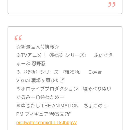
☆新景品入荷情報☆
※TVアニメ「〈物語〉シリーズ」 ふぃぐき
ゅーぶ 忍野忍
※〈物語〉シリーズ 『結物語』 Cover
Visual 戦場ヶ原ひたぎ
※ホロライブプロダクション 寝そべりぬい
ぐるみー角巻わためー
※ぬきたし THE ANIMATION ちょこのせ
PM フィギュア“琴寄文乃”
pic.twitter.com/dLTLkJhbgW