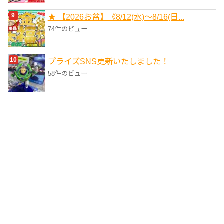
★ 【2026お盆】《8/12(水)～8/16(日...
74件のビュー
プライズSNS更新いたしました！
58件のビュー