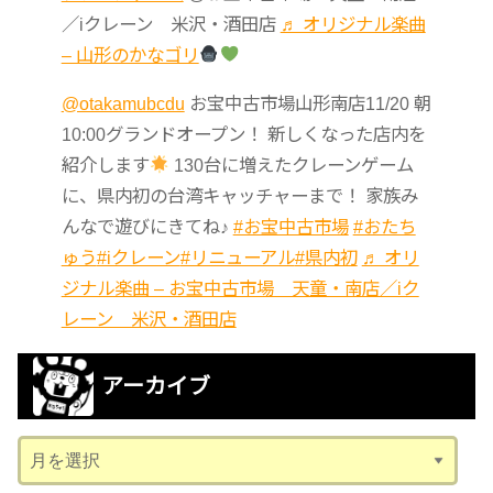
／iクレーン 米沢・酒田店
♬ オリジナル楽曲
– 山形のかなゴリ
@otakamubcdu
お宝中古市場山形南店11/20 朝
10:00グランドオープン！ 新しくなった店内を
紹介します
130台に増えたクレーンゲーム
に、県内初の台湾キャッチャーまで！ 家族み
んなで遊びにきてね♪
#お宝中古市場
#おたち
ゅう
#iクレーン
#リニューアル
#県内初
♬ オリ
ジナル楽曲 – お宝中古市場 天童・南店／iク
レーン 米沢・酒田店
アーカイブ
ア
ー