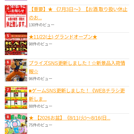
【重要】★ 《7月3日～》【お酒 取り扱い休止
のお...
130件のビュー
★11/22(土) グランドオープン★
98件のビュー
プライズSNS更新しました！☆新景品入荷情
報☆
96件のビュー
■ゲームSNS更新しました！《WEBチラシ更
新しま...
88件のビュー
★ 【2026お盆】《8/11(火)～8/16(日...
75件のビュー