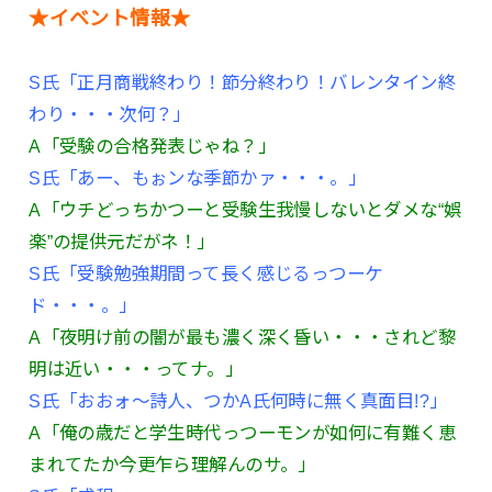
★イベント情報★
S氏「正月商戦終わり！節分終わり！バレンタイン終
わり・・・次何？」
A「受験の合格発表じゃね？」
S氏「あー、もぉンな季節かァ・・・。」
A「ウチどっちかつーと受験生我慢しないとダメな“娯
楽”の提供元だがネ！」
S氏「受験勉強期間って長く感じるっつーケ
ド・・・。」
A「夜明け前の闇が最も濃く深く昏い・・・されど黎
明は近い・・・ってナ。」
S氏「おおォ～詩人、つかA氏何時に無く真面目!?」
A「俺の歳だと学生時代っつーモンが如何に有難く恵
まれてたか今更乍ら理解んのサ。」