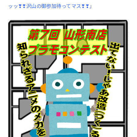
ッッ❣❣沢山の御参加待ってマス❣❣」