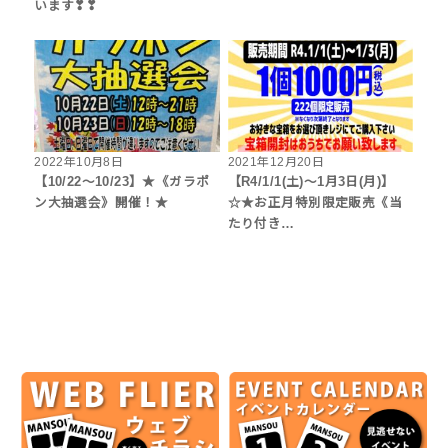
います❣❣
2022年10月8日
2021年12月20日
【10/22～10/23】★《ガラポ
【R4/1/1(土)～1月3日(月)】
ン大抽選会》開催！★
☆★お正月特別限定販売《当
たり付き…