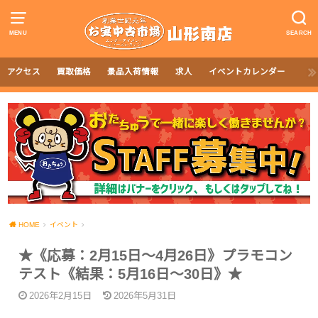
MENU
SEARCH
アクセス
買取価格
景品入荷情報
求人
イベントカレンダー
HOME
イベント
★《応募：2月15日～4月26日》プラモコン
テスト《結果：5月16日～30日》★
2026年2月15日
2026年5月31日