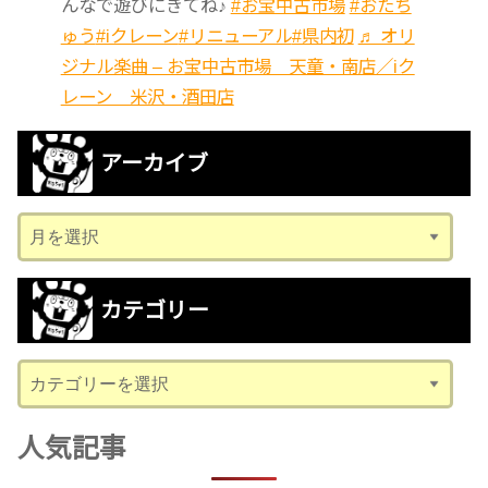
んなで遊びにきてね♪
#お宝中古市場
#おたち
ゅう
#iクレーン
#リニューアル
#県内初
♬ オリ
ジナル楽曲 – お宝中古市場 天童・南店／iク
レーン 米沢・酒田店
アーカイブ
ア
ー
カ
カテゴリー
イ
ブ
カ
テ
ゴ
人気記事
リ