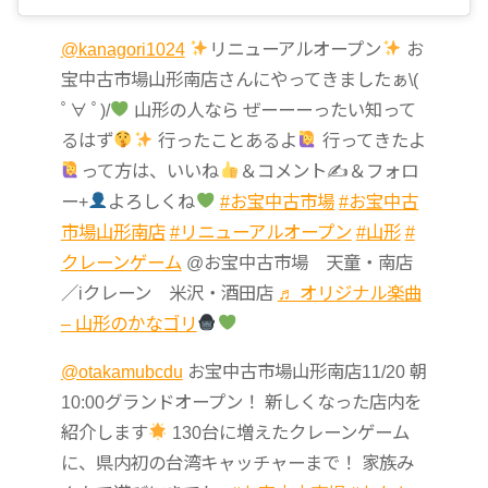
@kanagori1024
リニューアルオープン
お
宝中古市場山形南店さんにやってきましたぁ\(
ﾟ∀ ﾟ)/
山形の人なら ぜーーーったい知って
るはず
行ったことあるよ
行ってきたよ
って方は、いいね
＆コメント✍
＆フォロ
ー+
よろしくね
#お宝中古市場
#お宝中古
市場山形南店
#リニューアルオープン
#山形
#
クレーンゲーム
@お宝中古市場 天童・南店
／iクレーン 米沢・酒田店
♬ オリジナル楽曲
– 山形のかなゴリ
@otakamubcdu
お宝中古市場山形南店11/20 朝
10:00グランドオープン！ 新しくなった店内を
紹介します
130台に増えたクレーンゲーム
に、県内初の台湾キャッチャーまで！ 家族み