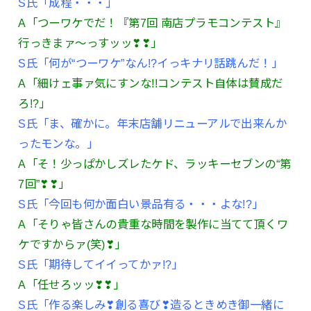
S氏「成程・・・」
A「つーワケでだ！『第7回 南店プラモコンテスト』
行っきまァ～っすッッ❣❣」
S氏「何が“つーワケ”なん!?イっキナリ話跳んだ！」
A「細けェ事ァ気にすンな!!コンテスト自体は賛成だ
ろ!?」
S氏「ま、確かに。年末店舗リニューアルで出来んか
ったモンな。」
A「そ！少っぱかしズレたケド、ラッキーセブンの“第
7回”❣❣」
S氏「今回も何か面白い景品有る・・・よな!?」
A「そりゃ皆さんの貴重な時間を製作に当てて頂くワ
ケですからァ(笑)❣」
S氏「期待してイイってかァ!?」
A「任せろッッ❣❣」
S氏「作る楽しみ❣創る喜び❣造るときめき御一緒に