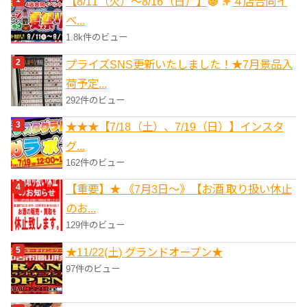
【8/11（火）～8/16（日）】
４店合同イ
ー
ベ...
1.8k件のビュー
プライズSNS更新いたしました！★7月景品入
荷予定...
292件のビュー
★★★【7/18（土）、7/19（日）】インスタ
グ...
162件のビュー
【重要】★ 《7月3日～》【お酒 取り扱い休止
のお...
129件のビュー
★11/22(土) グランドオープン★
97件のビュー