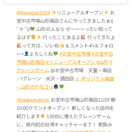
@kanagori1024
リニューアルオープン
お
宝中古市場山形南店さんにやってきましたぁ\(
ﾟ∀ ﾟ)/
山形の人なら ぜーーーったい知って
るはず
行ったことあるよ
行ってきたよ
って方は、いいね
＆コメント✍
＆フォロ
ー+
よろしくね
#お宝中古市場
#お宝中古
市場山形南店
#リニューアルオープン
#山形
#
クレーンゲーム
@お宝中古市場 天童・南店
／iクレーン 米沢・酒田店
♬ オリジナル楽曲
– 山形のかなゴリ
@otakamubcdu
お宝中古市場山形南店11/20 朝
10:00グランドオープン！ 新しくなった店内を
紹介します
130台に増えたクレーンゲーム
に、県内初の台湾キャッチャーまで！ 家族み