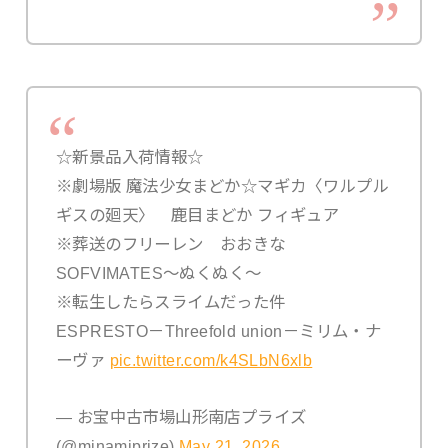
☆新景品入荷情報☆
※劇場版 魔法少女まどか☆マギカ〈ワルプル
ギスの廻天〉 鹿目まどか フィギュア
※葬送のフリーレン おおきな
SOFVIMATES～ぬくぬく～
※転生したらスライムだった件
ESPRESTO－Threefold union－ミリム・ナ
ーヴァ
pic.twitter.com/k4SLbN6xlb
— お宝中古市場山形南店プライズ
(@minamiprize)
May 21, 2026