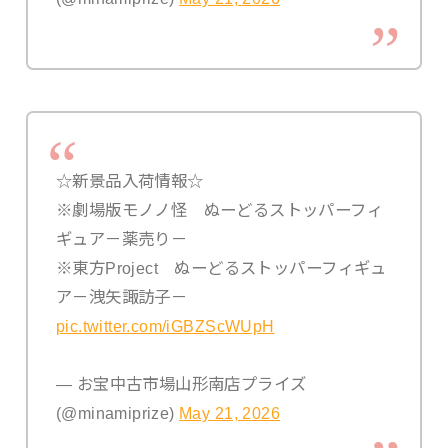
☆新景品入荷情報☆
※劇場版モノノ怪 ぬーどるストッパーフィ
ギュア－薬売り－
※東方Project ぬーどるストッパーフィギュ
ア－洩矢諏訪子－
pic.twitter.com/iGBZScWUpH
— お宝中古市場山形南店プライズ
(@minamiprize)
May 21, 2026