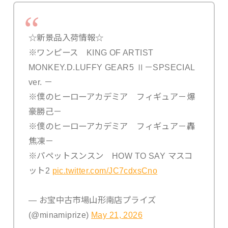
☆新景品入荷情報☆
※ワンピース KING OF ARTIST
MONKEY.D.LUFFY GEAR5 Ⅱ－SPSECIAL
ver. －
※僕のヒーローアカデミア フィギュア－爆
豪勝己－
※僕のヒーローアカデミア フィギュア－轟
焦凍－
※パペットスンスン HOW TO SAY マスコ
ット2
pic.twitter.com/JC7cdxsCno
— お宝中古市場山形南店プライズ
(@minamiprize)
May 21, 2026