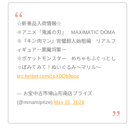
☆新景品入荷情報☆
※アニメ「鬼滅の刃」 MAXIMATIC DOMA
※『キン肉マン』完璧超人始祖編 リアルフ
ィギュア－悪魔将軍－
※ポケットモンスター めちゃもふぐっとし
っぽみてみて！ぬいぐるみ～マリル～
pic.twitter.com/zqX0Qb9qpz
— お宝中古市場山形南店プライズ
(@minamiprize)
May 21, 2026