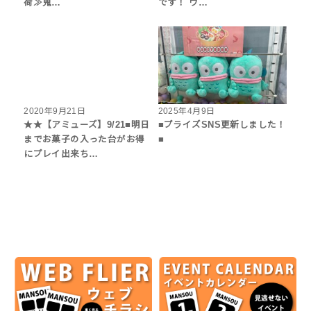
荷≫鬼…
です！ ウ…
2020年9月21日
2025年4月9日
★★【アミューズ】9/21■明日
■プライズSNS更新しました！
までお菓子の入った台がお得
■
にプレイ出来ち…