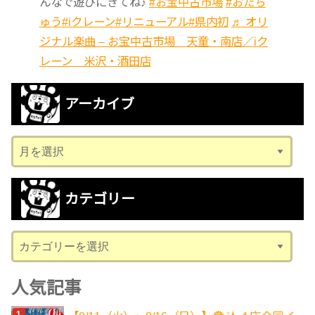
んなで遊びにきてね♪
#お宝中古市場
#おたち
ゅう
#iクレーン
#リニューアル
#県内初
♬ オリ
ジナル楽曲 – お宝中古市場 天童・南店／iク
レーン 米沢・酒田店
アーカイブ
ア
ー
カ
カテゴリー
イ
ブ
カ
テ
ゴ
人気記事
リ