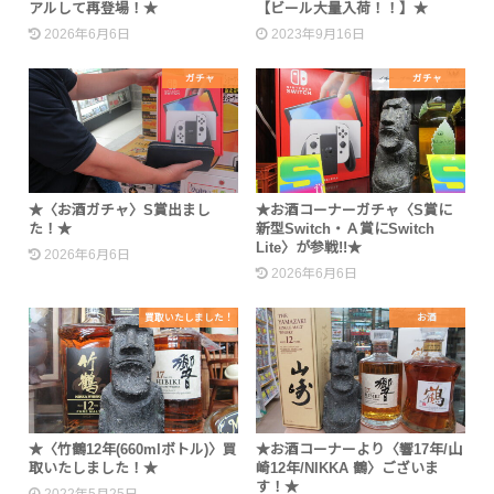
アルして再登場！★
【ビール大量入荷！！】★
2026年6月6日
2023年9月16日
ガチャ
ガチャ
★〈お酒ガチャ〉S賞出まし
★お酒コーナーガチャ〈S賞に
た！★
新型Switch・Ａ賞にSwitch
Lite〉が参戦!!★
2026年6月6日
2026年6月6日
買取いたしました！
お酒
★〈竹鶴12年(660mlボトル)〉買
★お酒コーナーより〈響17年/山
取いたしました！★
崎12年/NIKKA 鶴〉ございま
す！★
2022年5月25日