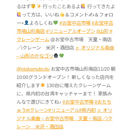
るはず
行ったことあるよ
行ってきたよ
って方は、いいね
＆コメント✍
＆フォロ
ー+
よろしくね
#お宝中古市場
#お宝中古
市場山形南店
#リニューアルオープン
#山形
#
クレーンゲーム
@お宝中古市場 天童・南店
／iクレーン 米沢・酒田店
♬ オリジナル楽曲
– 山形のかなゴリ
@otakamubcdu
お宝中古市場山形南店11/20 朝
10:00グランドオープン！ 新しくなった店内を
紹介します
130台に増えたクレーンゲーム
に、県内初の台湾キャッチャーまで！ 家族み
んなで遊びにきてね♪
#お宝中古市場
#おたち
ゅう
#iクレーン
#リニューアル
#県内初
♬ オリ
ジナル楽曲 – お宝中古市場 天童・南店／iク
レーン 米沢・酒田店