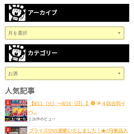
アーカイブ
ア
ー
カ
カテゴリー
イ
ブ
カ
テ
ゴ
人気記事
リ
【8/11（火）～8/16（日）】
４店合同イ
ー
ベ...
2.2k件のビュー
プライズSNS更新いたしました！★7月景品入