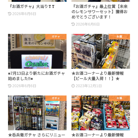
『お酒ガチャ』大当り❣❣
『お酒ガチャ』最上位賞【未来
のレモンサワーセット】獲得お
2026年6月6日
めでとうございます！
2026年6月6日
ガチャ
お酒
■7月13日より新たにお酒ガチャ
★お酒コーナーより最新情報
始めました‼■
【ビール大量入荷！！】★
2026年6月6日
2023年12月1日
ガチャ
お酒
★呑兵衛ガチャ さらにリニュー
★お酒コーナーより最新情報