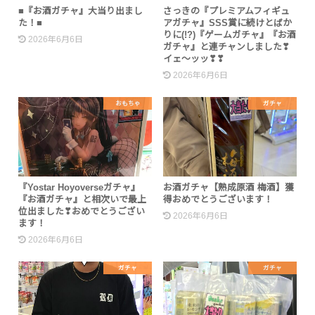
■『お酒ガチャ』大当り出まし
さっきの『プレミアムフィギュ
た！■
アガチャ』SSS賞に続けとばか
りに(!?)『ゲームガチャ』『お酒
2026年6月6日
ガチャ』と連チャンしました❣
イェ～ッッ❣❣
2026年6月6日
おもちゃ
ガチャ
『Yostar Hoyoverseガチャ』
お酒ガチャ【熟成原酒 梅酒】獲
『お酒ガチャ』と相次いで最上
得おめでとうございます！
位出ました❣おめでとうござい
2026年6月6日
ます！
2026年6月6日
ガチャ
ガチャ