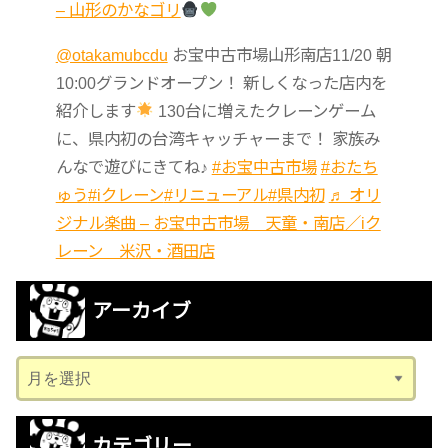
– 山形のかなゴリ
@otakamubcdu
お宝中古市場山形南店11/20 朝
10:00グランドオープン！ 新しくなった店内を
紹介します
130台に増えたクレーンゲーム
に、県内初の台湾キャッチャーまで！ 家族み
んなで遊びにきてね♪
#お宝中古市場
#おたち
ゅう
#iクレーン
#リニューアル
#県内初
♬ オリ
ジナル楽曲 – お宝中古市場 天童・南店／iク
レーン 米沢・酒田店
アーカイブ
ア
ー
カ
カテゴリー