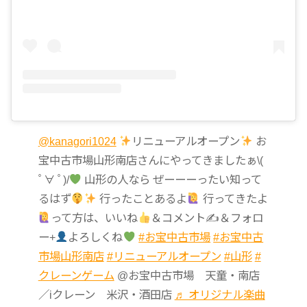
@kanagori1024
リニューアルオープン
お
宝中古市場山形南店さんにやってきましたぁ\(
ﾟ∀ ﾟ)/
山形の人なら ぜーーーったい知って
るはず
行ったことあるよ
行ってきたよ
って方は、いいね
＆コメント✍
＆フォロ
ー+
よろしくね
#お宝中古市場
#お宝中古
市場山形南店
#リニューアルオープン
#山形
#
クレーンゲーム
@お宝中古市場 天童・南店
／iクレーン 米沢・酒田店
♬ オリジナル楽曲