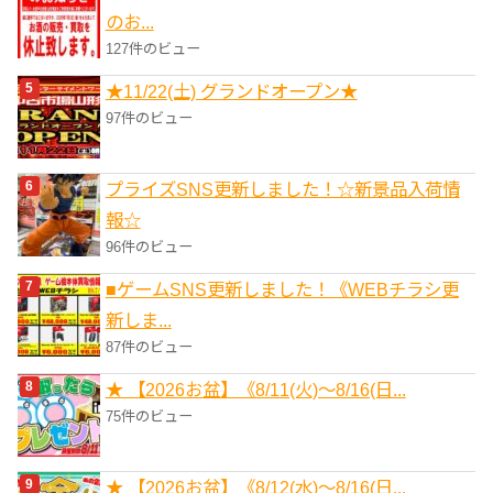
のお...
127件のビュー
★11/22(土) グランドオープン★
97件のビュー
プライズSNS更新しました！☆新景品入荷情
報☆
96件のビュー
■ゲームSNS更新しました！《WEBチラシ更
新しま...
87件のビュー
★ 【2026お盆】《8/11(火)～8/16(日...
75件のビュー
★ 【2026お盆】《8/12(水)～8/16(日...