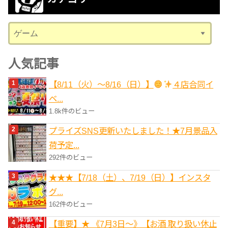
イ
ブ
カ
テ
ゴ
人気記事
リ
【8/11（火）～8/16（日）】
４店合同イ
ー
ベ...
1.8k件のビュー
プライズSNS更新いたしました！★7月景品入
荷予定...
292件のビュー
★★★【7/18（土）、7/19（日）】インスタ
グ...
162件のビュー
【重要】★ 《7月3日～》【お酒 取り扱い休止