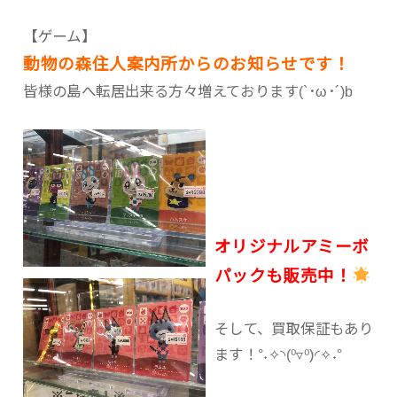
【ゲーム】
動物の森住人案内所からのお知らせです！
皆様の島へ転居出来る方々増えております(`･ω･´)b
オリジナルアミーボ
パックも販売中！
そして、買取保証もあり
ます！°˖✧◝(⁰▿⁰)◜✧˖°