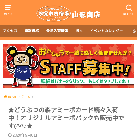
MENU
SEARCH
アクセス
買取価格
景品入荷情報
求人
イベントカレンダー
HOME
ゲーム
★どうぶつの森アミーボカード続々入荷
中！オリジナルアミーボパックも販売中で
す(^^♪★
2020年9月6日