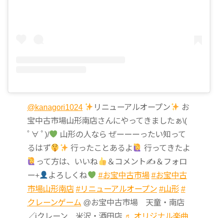
@kanagori1024
リニューアルオープン
お
宝中古市場山形南店さんにやってきましたぁ\(
ﾟ∀ ﾟ)/
山形の人なら ぜーーーったい知って
るはず
行ったことあるよ
行ってきたよ
って方は、いいね
＆コメント✍
＆フォロ
ー+
よろしくね
#お宝中古市場
#お宝中古
市場山形南店
#リニューアルオープン
#山形
#
クレーンゲーム
@お宝中古市場 天童・南店
／iクレーン 米沢・酒田店
♬ オリジナル楽曲