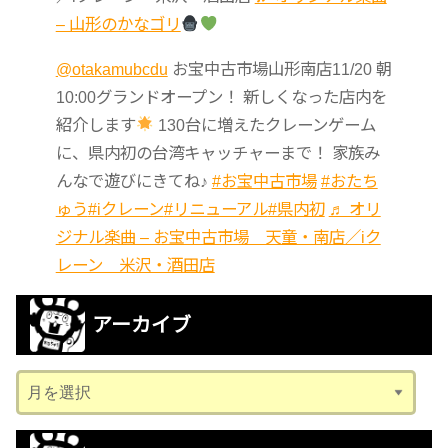
– 山形のかなゴリ
@otakamubcdu
お宝中古市場山形南店11/20 朝
10:00グランドオープン！ 新しくなった店内を
紹介します
130台に増えたクレーンゲーム
に、県内初の台湾キャッチャーまで！ 家族み
んなで遊びにきてね♪
#お宝中古市場
#おたち
ゅう
#iクレーン
#リニューアル
#県内初
♬ オリ
ジナル楽曲 – お宝中古市場 天童・南店／iク
レーン 米沢・酒田店
アーカイブ
ア
ー
カ