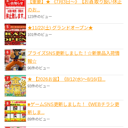
【重要】★ 《7月3日～》【お酒 取り扱い休止
のお...
123件のビュー
★11/22(土) グランドオープン★
101件のビュー
プライズSNS更新しました！☆新景品入荷情
報☆
96件のビュー
★ 【2026お盆】《8/12(水)～8/16(日...
93件のビュー
■ゲームSNS更新しました！《WEBチラシ更
新しま...
89件のビュー