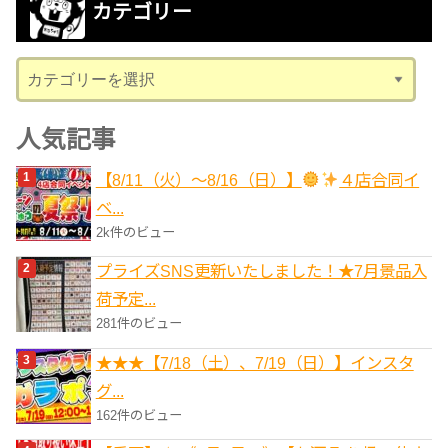
カテゴリー
イ
ブ
カ
テ
ゴ
人気記事
リ
【8/11（火）～8/16（日）】
４店合同イ
ー
ベ...
2k件のビュー
プライズSNS更新いたしました！★7月景品入
荷予定...
281件のビュー
★★★【7/18（土）、7/19（日）】インスタ
グ...
162件のビュー