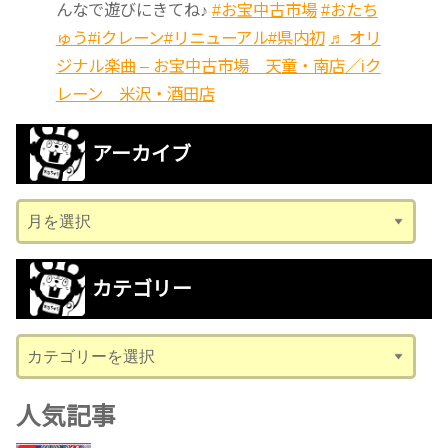
んなで遊びにきてね♪
#お宝中古市場
#おたち
ゅう
#iクレーン
#リニューアル
#県内初
♬ オリ
ジナル楽曲 – お宝中古市場 天童・南店／iク
レーン 米沢・酒田店
アーカイブ
ア
ー
カ
カテゴリー
イ
ブ
カ
テ
ゴ
人気記事
リ