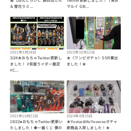
賞【ねんどろいど 獅白ぼたん
Twitter更新しました！〈東京
＆雪花ラミ…
マルイ GB…
2021年3月24日
2022年10月12日
3/24★おもちゃTwitter更新し
★〈ワンピガチャ〉SSR賞出
ました！ #仮面ライダー鎧武
ました！★
#C…
2021年10月22日
2024年4月15日
10/22■おもちゃTwitter更新い
★Yostar&HoYoverseガチャ
たしました！◆一番くじ 僕の
新商品入荷しました！★