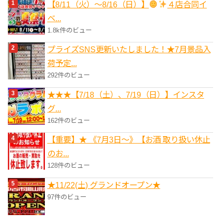
【8/11（火）～8/16（日）】
４店合同イ
ー
ベ...
1.8k件のビュー
プライズSNS更新いたしました！★7月景品入
荷予定...
292件のビュー
★★★【7/18（土）、7/19（日）】インスタ
グ...
162件のビュー
【重要】★ 《7月3日～》【お酒 取り扱い休止
のお...
128件のビュー
★11/22(土) グランドオープン★
97件のビュー