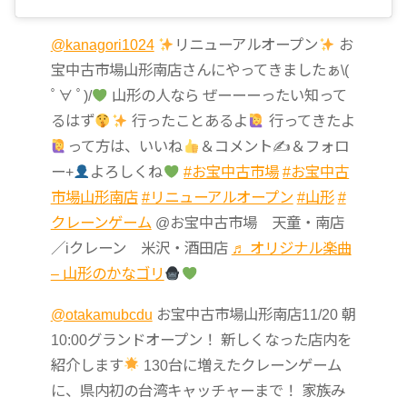
@kanagori1024
リニューアルオープン
お
宝中古市場山形南店さんにやってきましたぁ\(
ﾟ∀ ﾟ)/
山形の人なら ぜーーーったい知って
るはず
行ったことあるよ
行ってきたよ
って方は、いいね
＆コメント✍
＆フォロ
ー+
よろしくね
#お宝中古市場
#お宝中古
市場山形南店
#リニューアルオープン
#山形
#
クレーンゲーム
@お宝中古市場 天童・南店
／iクレーン 米沢・酒田店
♬ オリジナル楽曲
– 山形のかなゴリ
@otakamubcdu
お宝中古市場山形南店11/20 朝
10:00グランドオープン！ 新しくなった店内を
紹介します
130台に増えたクレーンゲーム
に、県内初の台湾キャッチャーまで！ 家族み