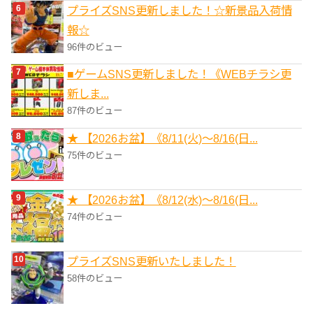
プライズSNS更新しました！☆新景品入荷情
報☆
96件のビュー
■ゲームSNS更新しました！《WEBチラシ更
新しま...
87件のビュー
★ 【2026お盆】《8/11(火)～8/16(日...
75件のビュー
★ 【2026お盆】《8/12(水)～8/16(日...
74件のビュー
プライズSNS更新いたしました！
58件のビュー