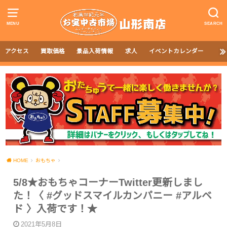
MENU
SEARCH
アクセス
買取価格
景品入荷情報
求人
イベントカレンダー
HOME
おもちゃ
5/8★おもちゃコーナーTwitter更新しまし
た！〈 #グッドスマイルカンパニー #アルベ
ド 〉入荷です！★
2021年5月8日