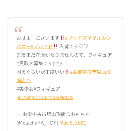
おはよーございます
#グッドスマイルカン
パニー
#アルベド
入荷です♡♡
まだまだ在庫がたりませんので、フィギュア
#買取大募集です(^^)/
困るぐらいが丁度いい
#お宝中古市場山形
南店へ
！
#美少女#フィギュア
pic.twitter.com/rxdajNdOtk
— お宝中古市場山形南店おもちゃ
(@otachuYA_TOY)
May 8, 2021