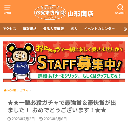
MENU
SEARCH
アクセス
買取価格
景品入荷情報
求人
イベントカレンダー
HOME
ガチャ
★★一撃必殺ガチャで最強賞＆豪快賞が出
ました！ おめでとうございます！★★
2023年7月2日
2026年6月6日