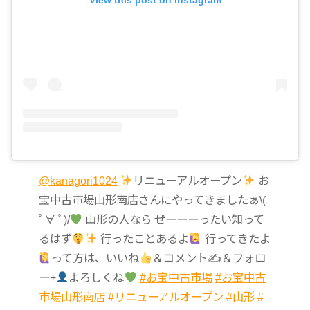
View this post on Instagram
@kanagori1024
リニューアルオープン
お
宝中古市場山形南店さんにやってきましたぁ\(
ﾟ∀ ﾟ)/
山形の人なら ぜーーーったい知って
るはず
行ったことあるよ
行ってきたよ
って方は、いいね
＆コメント✍
＆フォロ
ー+
よろしくね
#お宝中古市場
#お宝中古
市場山形南店
#リニューアルオープン
#山形
#