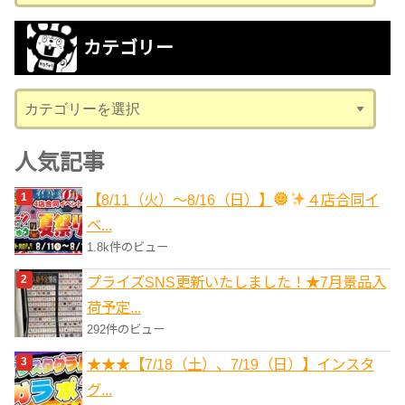
ー
カ
カテゴリー
イ
ブ
カ
テ
ゴ
人気記事
リ
【8/11（火）～8/16（日）】
４店合同イ
ー
ベ...
1.8k件のビュー
プライズSNS更新いたしました！★7月景品入
荷予定...
292件のビュー
★★★【7/18（土）、7/19（日）】インスタ
グ...