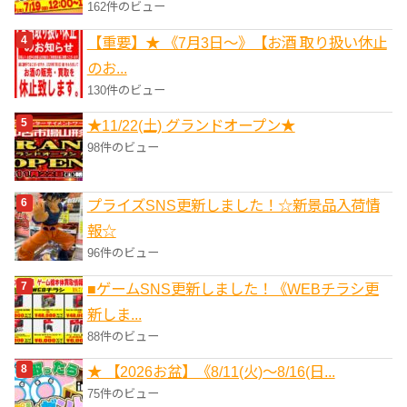
162件のビュー
【重要】★ 《7月3日～》【お酒 取り扱い休止
のお...
130件のビュー
★11/22(土) グランドオープン★
98件のビュー
プライズSNS更新しました！☆新景品入荷情
報☆
96件のビュー
■ゲームSNS更新しました！《WEBチラシ更
新しま...
88件のビュー
★ 【2026お盆】《8/11(火)～8/16(日...
75件のビュー