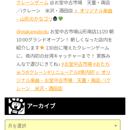
クレーンゲーム
@お宝中古市場 天童・南店
／iクレーン 米沢・酒田店
♬ オリジナル楽曲
– 山形のかなゴリ
@otakamubcdu
お宝中古市場山形南店11/20 朝
10:00グランドオープン！ 新しくなった店内を
紹介します
130台に増えたクレーンゲーム
に、県内初の台湾キャッチャーまで！ 家族み
んなで遊びにきてね♪
#お宝中古市場
#おたち
ゅう
#iクレーン
#リニューアル
#県内初
♬ オリ
ジナル楽曲 – お宝中古市場 天童・南店／iク
レーン 米沢・酒田店
アーカイブ
ア