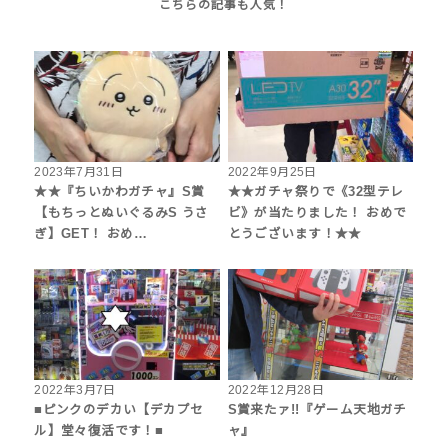
2023年7月31日
2022年9月25日
★★『ちいかわガチャ』S賞
★★ガチャ祭りで《32型テレ
【もちっとぬいぐるみS うさ
ビ》が当たりました！ おめで
ぎ】GET！ おめ…
とうございます！★★
2022年3月7日
2022年12月28日
■ピンクのデカい【デカプセ
S賞来たァ!!『ゲーム天地ガチ
ル】堂々復活です！■
ャ』