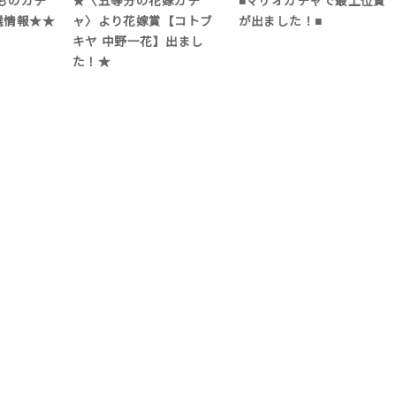
ものガチ
★〈五等分の花嫁ガチ
■マリオガチャで最上位賞
選情報★★
ャ〉より花嫁賞【コトブ
が出ました！■
キヤ 中野一花】出まし
た！★