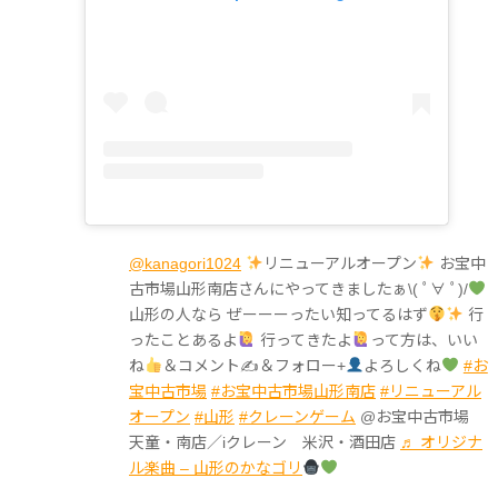
@kanagori1024
リニューアルオープン
お宝中
古市場山形南店さんにやってきましたぁ\( ﾟ∀ ﾟ)/
山形の人なら ぜーーーったい知ってるはず
行
ったことあるよ
行ってきたよ
って方は、いい
ね
＆コメント✍
＆フォロー+
よろしくね
#お
宝中古市場
#お宝中古市場山形南店
#リニューアル
オープン
#山形
#クレーンゲーム
@お宝中古市場
天童・南店／iクレーン 米沢・酒田店
♬ オリジナ
ル楽曲 – 山形のかなゴリ