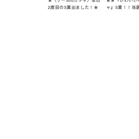
★〈ゲー500ガチャ〉本日
★★『かわいい
2度目のS賞出ました！★
ャ』S賞！！当