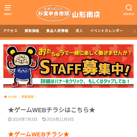
MENU
SEARCH
アクセス
買取価格
景品入荷情報
求人
イベントカレンダー
HOME
買取情報
★ゲームWEBチラシはこちら★
2024年7月3日
2024年11月9日
★ゲームWEBチラシ★