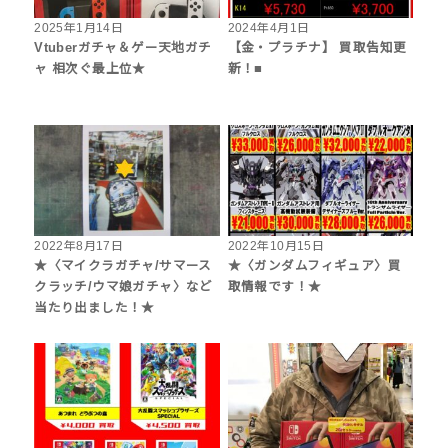
2025年1月14日
2024年4月1日
Vtuberガチャ＆ゲー天地ガチ
【金・プラチナ】 買取告知更
ャ 相次ぐ最上位★
新！■
2022年8月17日
2022年10月15日
★〈マイクラガチャ/サマース
★〈ガンダムフィギュア〉買
クラッチ/ウマ娘ガチャ〉など
取情報です！★
当たり出ました！★