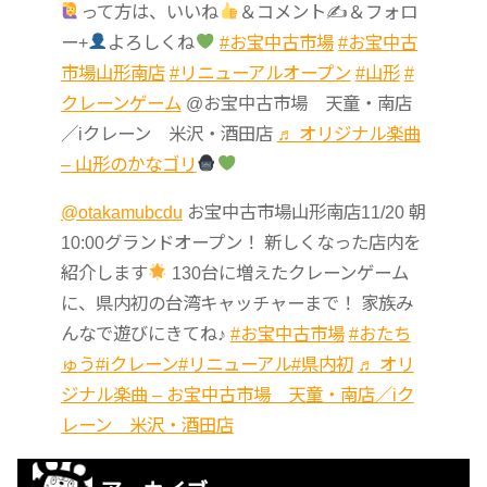
って方は、いいね
＆コメント✍
＆フォロ
ー+
よろしくね
#お宝中古市場
#お宝中古
市場山形南店
#リニューアルオープン
#山形
#
クレーンゲーム
@お宝中古市場 天童・南店
／iクレーン 米沢・酒田店
♬ オリジナル楽曲
– 山形のかなゴリ
@otakamubcdu
お宝中古市場山形南店11/20 朝
10:00グランドオープン！ 新しくなった店内を
紹介します
130台に増えたクレーンゲーム
に、県内初の台湾キャッチャーまで！ 家族み
んなで遊びにきてね♪
#お宝中古市場
#おたち
ゅう
#iクレーン
#リニューアル
#県内初
♬ オリ
ジナル楽曲 – お宝中古市場 天童・南店／iク
レーン 米沢・酒田店