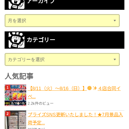
アーカイブ
ア
ー
カ
カテゴリー
イ
ブ
カ
テ
ゴ
人気記事
リ
【8/11（火）～8/16（日）】
４店合同イ
ー
ベ...
2.2k件のビュー
プライズSNS更新いたしました！★7月景品入
荷予定...