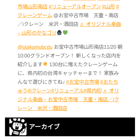
市場山形南店
#リニューアルオープン
#山形
#
クレーンゲーム
@お宝中古市場 天童・南店
／iクレーン 米沢・酒田店
♬ オリジナル楽曲
– 山形のかなゴリ
@otakamubcdu
お宝中古市場山形南店11/20 朝
10:00グランドオープン！ 新しくなった店内を
紹介します
130台に増えたクレーンゲーム
に、県内初の台湾キャッチャーまで！ 家族み
んなで遊びにきてね♪
#お宝中古市場
#おたち
ゅう
#iクレーン
#リニューアル
#県内初
♬ オリ
ジナル楽曲 – お宝中古市場 天童・南店／iク
レーン 米沢・酒田店
アーカイブ