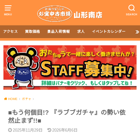
MENU
SEARCH
アクセス
買取価格
景品入荷情報
求人
イベントカレンダー
HOME
ガチャ
■もう何個目!? 『ラブブガチャ』の勢い依
然止まず!!■
2025年11月29日
2026年6月6日