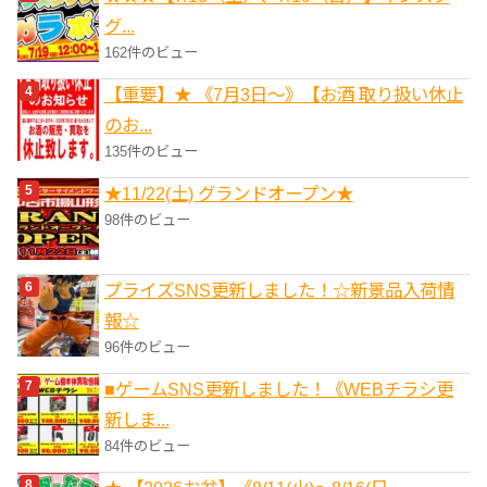
グ...
162件のビュー
【重要】★ 《7月3日～》【お酒 取り扱い休止
のお...
135件のビュー
★11/22(土) グランドオープン★
98件のビュー
プライズSNS更新しました！☆新景品入荷情
報☆
96件のビュー
■ゲームSNS更新しました！《WEBチラシ更
新しま...
84件のビュー