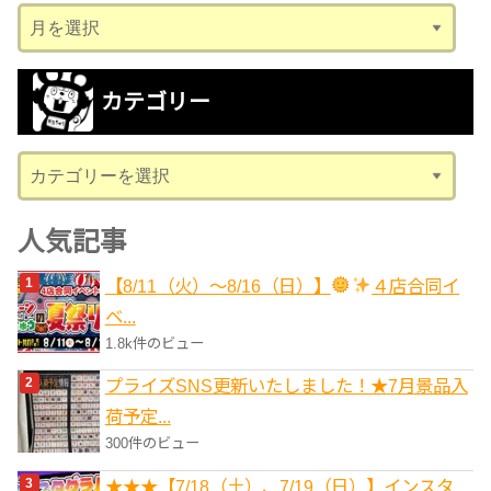
ア
ー
カ
カテゴリー
イ
ブ
カ
テ
ゴ
人気記事
リ
【8/11（火）～8/16（日）】
４店合同イ
ー
ベ...
1.8k件のビュー
プライズSNS更新いたしました！★7月景品入
荷予定...
300件のビュー
★★★【7/18（土）、7/19（日）】インスタ