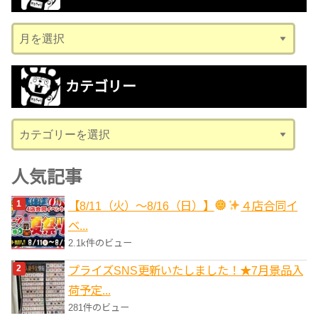
ア
ー
カ
カテゴリー
イ
ブ
カ
テ
ゴ
人気記事
リ
【8/11（火）～8/16（日）】
４店合同イ
ー
ベ...
2.1k件のビュー
プライズSNS更新いたしました！★7月景品入
荷予定...
281件のビュー