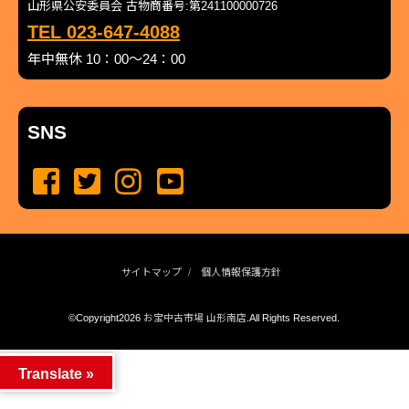
山形県公安委員会 古物商番号:第241100000726
TEL 023-647-4088
年中無休 10：00～24：00
SNS
サイトマップ
個人情報保護方針
©Copyright2026
お宝中古市場 山形南店
.All Rights Reserved.
produced by
...
management by
...
Translate »