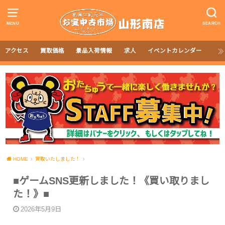
MENU
SEARCH
アクセス
買取価格
景品入荷情報
求人
イベントカレンダー
HOME
買取いたしました！
■ゲームSNS更新しました！《買い取りまし
た！》■
2026年5月9日