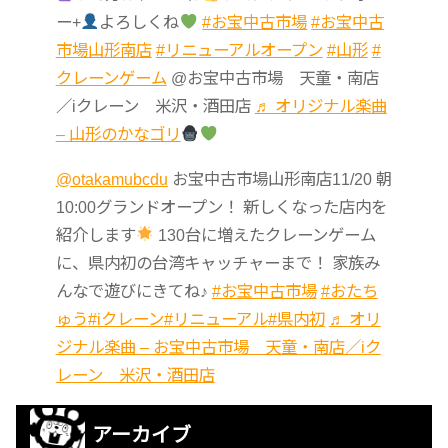
ー+
よろしくね
#お宝中古市場
#お宝中古
市場山形南店
#リニューアルオープン
#山形
#
クレーンゲーム
@お宝中古市場 天童・南店
／iクレーン 米沢・酒田店
♬ オリジナル楽曲
– 山形のかなゴリ
@otakamubcdu
お宝中古市場山形南店11/20 朝
10:00グランドオープン！ 新しくなった店内を
紹介します
130台に増えたクレーンゲーム
に、県内初の台湾キャッチャーまで！ 家族み
んなで遊びにきてね♪
#お宝中古市場
#おたち
ゅう
#iクレーン
#リニューアル
#県内初
♬ オリ
ジナル楽曲 – お宝中古市場 天童・南店／iク
レーン 米沢・酒田店
アーカイブ