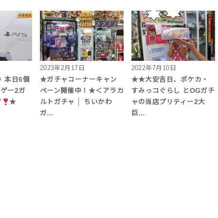
2023年2月17日
2022年7月10日
》本日6個
★ガチャコーナーキャン
★★大安吉日、ポケカ・
《ゲー2ガ
ペーン開催中！★＜アラカ
すみっコぐらし とOGガチ
★
ルトガチャ │ ちいかわ
ャの当店プリティー2大
ガ…
巨…