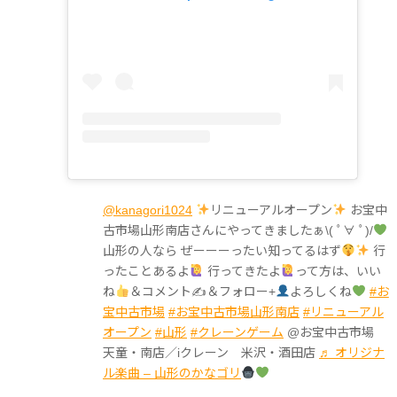
@kanagori1024
リニューアルオープン
お宝中
古市場山形南店さんにやってきましたぁ\( ﾟ∀ ﾟ)/
山形の人なら ぜーーーったい知ってるはず
行
ったことあるよ
行ってきたよ
って方は、いい
ね
＆コメント✍
＆フォロー+
よろしくね
#お
宝中古市場
#お宝中古市場山形南店
#リニューアル
オープン
#山形
#クレーンゲーム
@お宝中古市場
天童・南店／iクレーン 米沢・酒田店
♬ オリジナ
ル楽曲 – 山形のかなゴリ