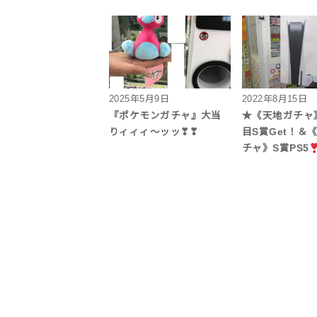
2025年5月9日
2022年8月15日
『ポケモンガチャ』大当
★《天地ガチャ
りィィィ～ッッ❣❣
目S賞Get！＆
チャ》S賞PS5