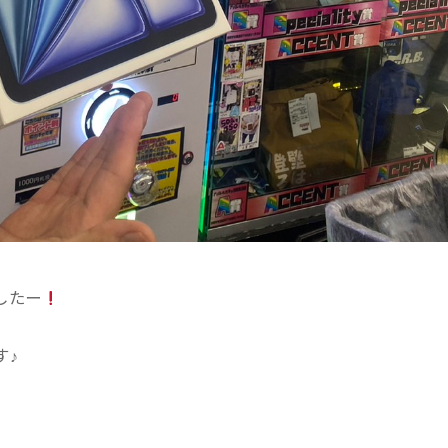
したー
す♪