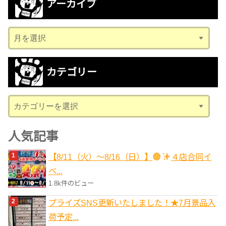
アーカイブ
ア
ー
カ
カテゴリー
イ
ブ
カ
テ
ゴ
人気記事
リ
【8/11（火）～8/16（日）】
４店合同イ
ー
ベ...
1.8k件のビュー
プライズSNS更新いたしました！★7月景品入
荷予定...