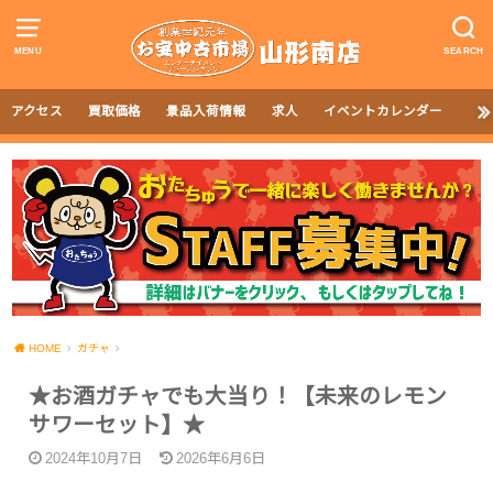
MENU
SEARCH
アクセス
買取価格
景品入荷情報
求人
イベントカレンダー
HOME
ガチャ
★お酒ガチャでも大当り！【未来のレモン
サワーセット】★
2024年10月7日
2026年6月6日