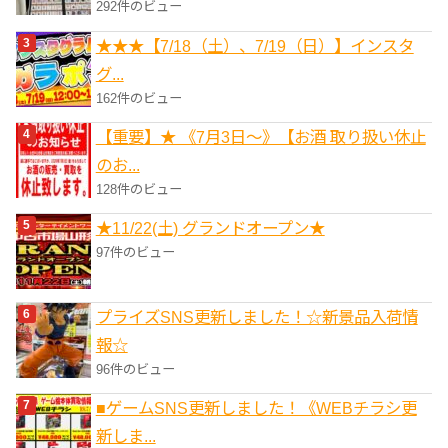
292件のビュー
★★★【7/18（土）、7/19（日）】インスタ
グ...
162件のビュー
【重要】★ 《7月3日～》【お酒 取り扱い休止
のお...
128件のビュー
★11/22(土) グランドオープン★
97件のビュー
プライズSNS更新しました！☆新景品入荷情
報☆
96件のビュー
■ゲームSNS更新しました！《WEBチラシ更
新しま...