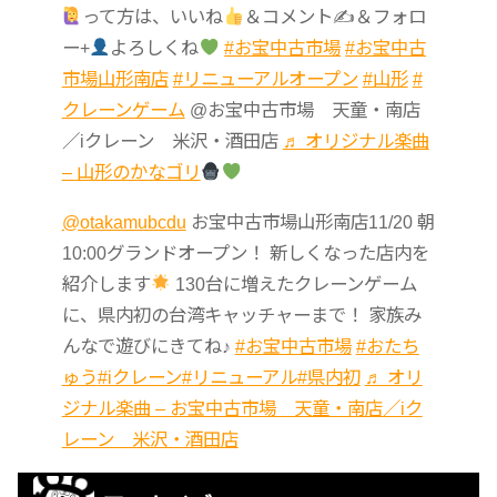
って方は、いいね
＆コメント✍
＆フォロ
ー+
よろしくね
#お宝中古市場
#お宝中古
市場山形南店
#リニューアルオープン
#山形
#
クレーンゲーム
@お宝中古市場 天童・南店
／iクレーン 米沢・酒田店
♬ オリジナル楽曲
– 山形のかなゴリ
@otakamubcdu
お宝中古市場山形南店11/20 朝
10:00グランドオープン！ 新しくなった店内を
紹介します
130台に増えたクレーンゲーム
に、県内初の台湾キャッチャーまで！ 家族み
んなで遊びにきてね♪
#お宝中古市場
#おたち
ゅう
#iクレーン
#リニューアル
#県内初
♬ オリ
ジナル楽曲 – お宝中古市場 天童・南店／iク
レーン 米沢・酒田店