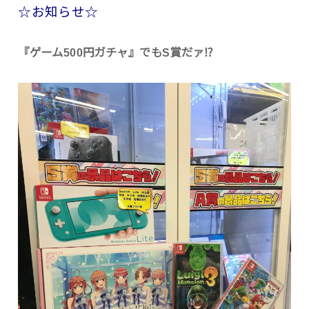
☆お知らせ☆
『ゲーム500円ガチャ』でもS賞だァ⁉