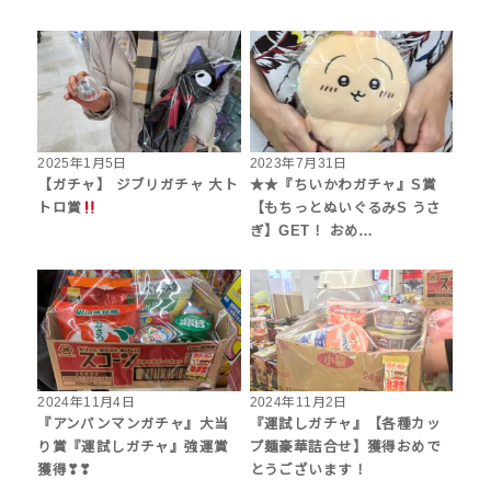
2025年1月5日
2023年7月31日
【ガチャ】 ジブリガチャ 大ト
★★『ちいかわガチャ』S賞
トロ賞
【もちっとぬいぐるみS うさ
ぎ】GET！ おめ…
2024年11月4日
2024年11月2日
『アンパンマンガチャ』大当
『運試しガチャ』【各種カッ
り賞『運試しガチャ』強運賞
プ麺豪華詰合せ】獲得おめで
獲得❣❣
とうございます！