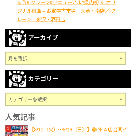
ゅう
#iクレーン
#リニューアル
#県内初
♬ オリ
ジナル楽曲 – お宝中古市場 天童・南店／iク
レーン 米沢・酒田店
アーカイブ
ア
ー
カ
カテゴリー
イ
ブ
カ
テ
ゴ
人気記事
リ
【8/11（火）～8/16（日）】
４店合同イ
ー