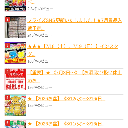
ベ...
2.3k件のビュー
プライズSNS更新いたしました！★7月景品入
荷予定...
245件のビュー
★★★【7/18（土）、7/19（日）】インスタ
グ...
163件のビュー
【重要】★ 《7月3日～》【お酒 取り扱い休止
のお...
126件のビュー
★ 【2026お盆】《8/12(水)～8/16(日...
125件のビュー
★ 【2026お盆】《8/11(火)～8/16(日...