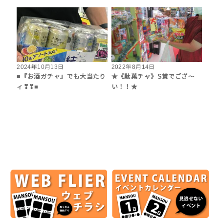
2024年10月13日
2022年8月14日
■『お酒ガチャ』でも大当たり
★《駄菓チャ》S賞でござ～
ィ❣❣■
い！！★