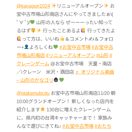
@kanagori1024
リニューアルオープン
お
宝中古市場山形南店さんにやってきましたぁ\(
ﾟ∀ ﾟ)/
山形の人なら ぜーーーったい知って
るはず
行ったことあるよ
行ってきたよ
って方は、いいね
＆コメント✍
＆フォロ
ー+
よろしくね
#お宝中古市場
#お宝中古
市場山形南店
#リニューアルオープン
#山形
#
クレーンゲーム
@お宝中古市場 天童・南店
／iクレーン 米沢・酒田店
♬ オリジナル楽曲
– 山形のかなゴリ
@otakamubcdu
お宝中古市場山形南店11/20 朝
10:00グランドオープン！ 新しくなった店内を
紹介します
130台に増えたクレーンゲーム
に、県内初の台湾キャッチャーまで！ 家族み
んなで遊びにきてね♪
#お宝中古市場
#おたち