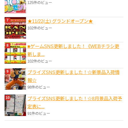
125件のビュー
★11/22(土) グランドオープン★
102件のビュー
■ゲームSNS更新しました！《WEBチラシ更
新しま...
102件のビュー
プライズSNS更新しました！☆新景品入荷情
報☆
98件のビュー
プライズSNS更新しました！☆8月景品入荷予
定表に...
91件のビュー