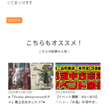
ってまっせ❣❣
ガチャ
こちらもオススメ！
2024年12月10日
2022年8月5日
■『Yostar &Hoyoverseガチ
【イベント期間：8/6～8/15】
ャ』最上位出ましたァ!!■
˖°.+:.♯:.♪「お盆」お宝中古…